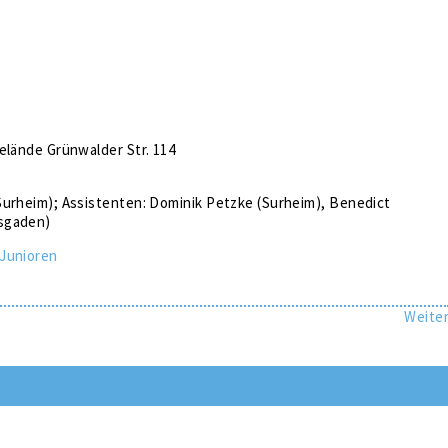
elände Grünwalder Str. 114
Surheim); Assistenten: Dominik Petzke (Surheim), Benedict
sgaden)
Junioren
Weite