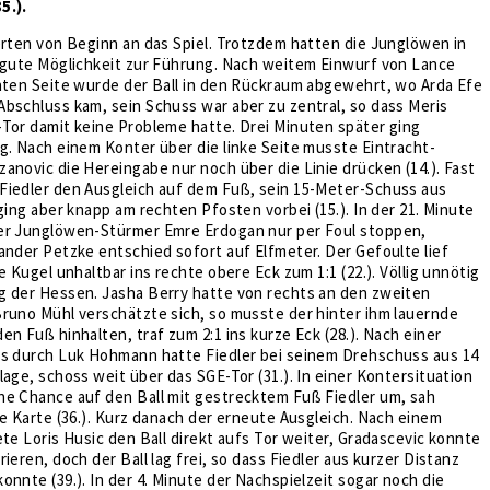
5.).
erten von Beginn an das Spiel. Trotzdem hatten die Junglöwen in
e gute Möglichkeit zur Führung. Nach weitem Einwurf von Lance
chten Seite wurde der Ball in den Rückraum abgewehrt, wo Arda Efe
bschluss kam, sein Schuss war aber zu zentral, so dass Meris
Tor damit keine Probleme hatte. Drei Minuten später ging
g. Nach einem Konter über die linke Seite musste Eintracht-
anovic die Hereingabe nur noch über die Linie drücken (14.). Fast
Fiedler den Ausgleich auf dem Fuß, sein 15-Meter-Schuss aus
 ging aber knapp am rechten Pfosten vorbei (15.). In der 21. Minute
er Junglöwen-Stürmer Emre Erdogan nur per Foul stoppen,
ander Petzke entschied sofort auf Elfmeter. Der Gefoulte lief
e Kugel unhaltbar ins rechte obere Eck zum 1:1 (22.). Völlig unnötig
g der Hessen. Jasha Berry hatte von rechts an den zweiten
runo Mühl verschätzte sich, so musste der hinter ihm lauernde
en Fuß hinhalten, traf zum 2:1 ins kurze Eck (28.). Nach einer
ks durch Luk Hohmann hatte Fiedler bei seinem Drehschuss aus 14
lage, schoss weit über das SGE-Tor (31.). In einer Kontersituation
ne Chance auf den Ball mit gestrecktem Fuß Fiedler um, sah
te Karte (36.). Kurz danach der erneute Ausgleich. Nach einem
ete Loris Husic den Ball direkt aufs Tor weiter, Gradascevic konnte
ieren, doch der Ball lag frei, so dass Fiedler aus kurzer Distanz
onnte (39.). In der 4. Minute der Nachspielzeit sogar noch die