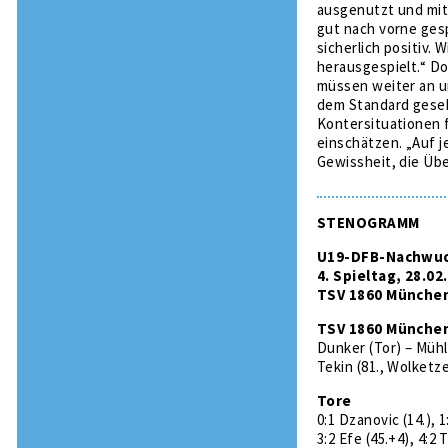
ausgenutzt und mit
gut nach vorne gesp
sicherlich positiv.
herausgespielt.“ Do
müssen weiter an u
dem Standard gesehe
Kontersituationen 
einschätzen. „Auf j
Gewissheit, die Übe
STENOGRAMM
U19-DFB-Nachwuch
4. Spieltag, 28.02
TSV 1860 München 
TSV 1860 Münche
Dunker (Tor) – Mühl
Tekin (81., Wolketze
Tore
0:1 Dzanovic (14.), 1
3:2 Efe (45.+4), 4:2 