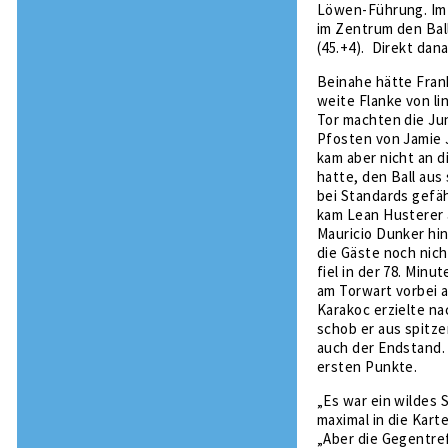
Löwen-Führung. Im 
im Zentrum den Ball
(45.+4). Direkt dan
Beinahe hätte Frank
weite Flanke von li
Tor machten die Ju
Pfosten von Jamie J
kam aber nicht an d
hatte, den Ball aus
bei Standards gefäh
kam Lean Husterer 
Mauricio Dunker hin
die Gäste noch nich
fiel in der 78. Minu
am Torwart vorbei a
Karakoc erzielte na
schob er aus spitze
auch der Endstand. 
ersten Punkte.
„Es war ein wildes 
maximal in die Kart
„Aber die Gegentref