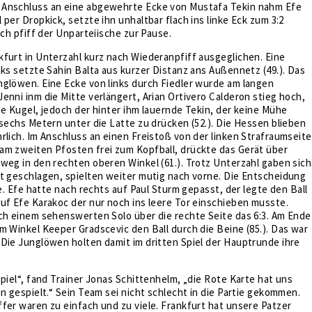
Anschluss an eine abgewehrte Ecke von Mustafa Tekin nahm Efe
 per Dropkick, setzte ihn unhaltbar flach ins linke Eck zum 3:2
ach pfiff der Unparteiische zur Pause.
furt in Unterzahl kurz nach Wiederanpfiff ausgeglichen. Eine
nks setzte Sahin Balta aus kurzer Distanz ans Außennetz (49.). Das
nglöwen. Eine Ecke von links durch Fiedler wurde am langen
enni inm die Mitte verlängert, Arian Ortivero Calderon stieg hoch,
ie Kugel, jedoch der hinter ihm lauernde Tekin, der keine Mühe
 sechs Metern unter die Latte zu drücken (52.). Die Hessen blieben
rlich. Im Anschluss an einen Freistoß von der linken Strafraumseite
am zweiten Pfosten frei zum Kopfball, drückte das Gerät über
weg in den rechten oberen Winkel (61.). Trotz Unterzahl gaben sich
t geschlagen, spielten weiter mutig nach vorne. Die Entscheidung
te. Efe hatte nach rechts auf Paul Sturm gepasst, der legte den Ball
uf Efe Karakoc der nur noch ins leere Tor einschieben musste.
ch einem sehenswerten Solo über die rechte Seite das 6:3. Am Ende
m Winkel Keeper Gradscevic den Ball durch die Beine (85.). Das war
Die Junglöwen holten damit im dritten Spiel der Hauptrunde ihre
Spiel“, fand Trainer Jonas Schittenhelm, „die Rote Karte hat uns
en gespielt.“ Sein Team sei nicht schlecht in die Partie gekommen.
fer waren zu einfach und zu viele. Frankfurt hat unsere Patzer