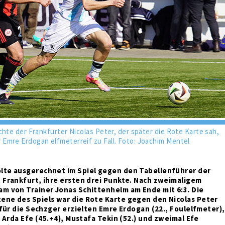
chte der Frankfurter Nicolas Peter, der später die Rote Karte sah,
Emre Erdogan elfmeterreif zu Fall. Foto: Joachim Mentel
lte ausgerechnet im Spiel gegen den Tabellenführer der
 Frankfurt, ihre ersten drei Punkte. Nach zweimaligem
m von Trainer Jonas Schittenhelm am Ende mit 6:3. Die
ene des Spiels war die Rote Karte gegen den Nicolas Peter
r für die Sechzger erzielten Emre Erdogan (22., Foulelfmeter),
, Arda Efe (45.+4), Mustafa Tekin (52.) und zweimal Efe