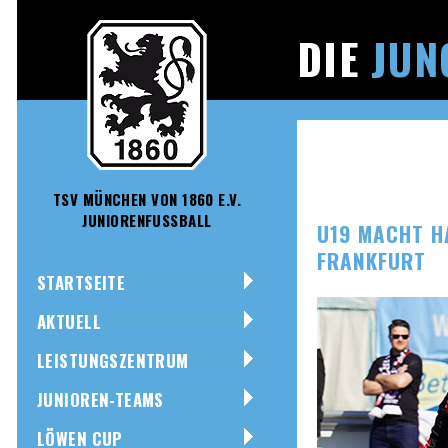
DIE
JUN
TSV MÜNCHEN VON 1860 E.V.
JUNIORENFUSSBALL
U19 MACHT H
FRANKFURT
STARTSEITE
AKTUELL
LEISTUNGSZENTRUM
JUNIOREN-TEAMS
LÖWEN CUP