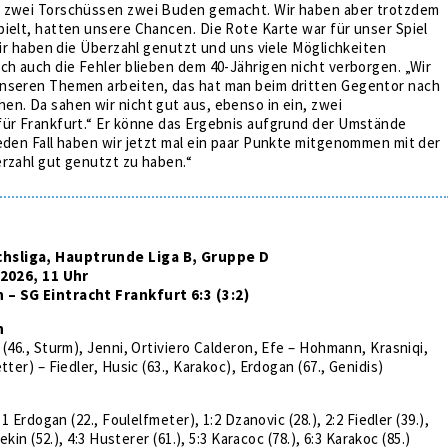
 zwei Torschüssen zwei Buden gemacht. Wir haben aber trotzdem
ielt, hatten unsere Chancen. Die Rote Karte war für unser Spiel
 Wir haben die Überzahl genutzt und uns viele Möglichkeiten
ch auch die Fehler blieben dem 40-Jährigen nicht verborgen. „Wir
nseren Themen arbeiten, das hat man beim dritten Gegentor nach
n. Da sahen wir nicht gut aus, ebenso in ein, zwei
für Frankfurt.“ Er könne das Ergebnis aufgrund der Umstände
eden Fall haben wir jetzt mal ein paar Punkte mitgenommen mit der
rzahl gut genutzt zu haben.“
sliga, Hauptrunde Liga B, Gruppe D
.2026, 11 Uhr
– SG Eintracht Frankfurt 6:3 (3:2)
n
 (46., Sturm), Jenni, Ortiviero Calderon, Efe – Hohmann, Krasniqi,
tter) – Fiedler, Husic (63., Karakoc), Erdogan (67., Genidis)
:1 Erdogan (22., Foulelfmeter), 1:2 Dzanovic (28.), 2:2 Fiedler (39.),
Tekin (52.), 4:3 Husterer (61.), 5:3 Karacoc (78.), 6:3 Karakoc (85.)