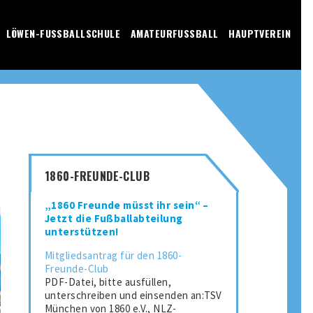
LÖWEN-FUSSBALLSCHULE
AMATEURFUSSBALL
HAUPTVEREIN
1860-FREUNDE-CLUB
„1860 Freunde müsst ihr sein“ –
Jetzt die Fußballabteilung
unterstützen!
Mitgliedsantrag für den 1860-
Freunde-Club
PDF-Datei, bitte ausfüllen,
unterschreiben und einsenden an:TSV
München von 1860 e.V., NLZ-