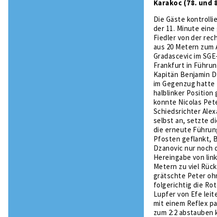
Karakoc (78. und 8
Die Gäste kontrolli
der 11. Minute ein
Fiedler von der re
aus 20 Metern zum A
Gradascevic im SGE-
Frankfurt in Führun
Kapitän Benjamin Dz
im Gegenzug hatte 
halblinker Position
konnte Nicolas Pet
Schiedsrichter Alex
selbst an, setzte di
die erneute Führun
Pfosten geflankt, B
Dzanovic nur noch d
Hereingabe von lin
Metern zu viel Rück
grätschte Peter oh
folgerichtig die Ro
Lupfer von Efe leit
mit einem Reflex par
zum 2:2 abstauben k