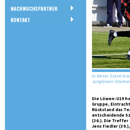
NACHWUCHSPARTNER
KONTAKT
In dieser Szene bra
Junglöwen-Stürmer 
Die Löwen-U19 ho
Gruppe, Eintracht
Rückstand das Tea
entscheidende Sz
(36.). Die Treffe
Jens Fiedler (39.)