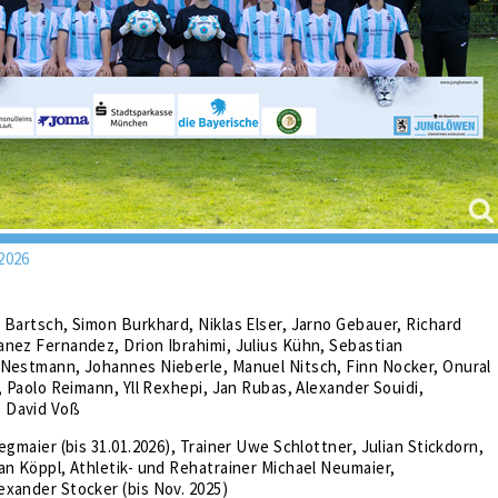
2026
 Bartsch, Simon Burkhard, Niklas Elser, Jarno Gebauer, Richard
nez Fernandez, Drion Ibrahimi, Julius Kühn, Sebastian
 Nestmann, Johannes Nieberle, Manuel Nitsch, Finn Nocker, Onural
c, Paolo Reimann, Yll Rexhepi, Jan Rubas, Alexander Souidi,
 David Voß
egmaier (bis 31.01.2026), Trainer Uwe Schlottner, Julian Stickdorn,
an Köppl, Athletik- und Rehatrainer Michael Neumaier,
exander Stocker (bis Nov. 2025)