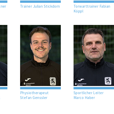
tner
Trainer Julian Stickdorn
Torwarttrainer Fabian
Köppl
Physiotherapeut
Sportlicher Leiter
l
Stefan Genssler
Marco Haber