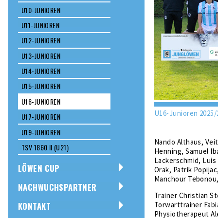
U10-JUNIOREN
U11-JUNIOREN
U12-JUNIOREN
U13-JUNIOREN
U14-JUNIOREN
U15-JUNIOREN
U16-JUNIOREN
U16-Junioren 2025/
U17-JUNIOREN
U19-JUNIOREN
Nando Althaus, Veit
TSV 1860 II (U21)
Henning, Samuel Iba
Lackerschmid, Luis
LÖWEN CUP
Orak, Patrik Popija
Manchour Tebonou,
NACHWUCHSPARTNER
Trainer Christian St
KONTAKT
Torwarttrainer Fabi
Physiotherapeut Al