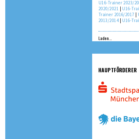
U16-Trainer 2023/2
2020/2021
|
U16-Tra
Trainer 2016/2017
|
2013/2014
|
U16-Tra
Laden...
HAUPTFÖRDERER