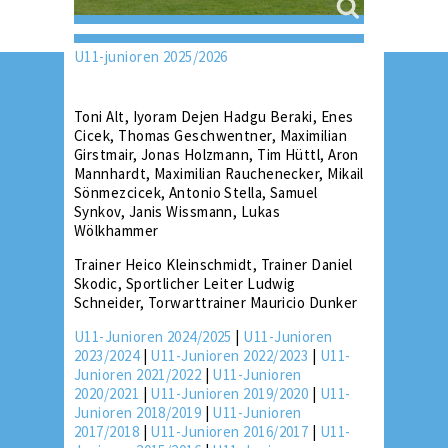
U11-junioren 2025/2026
Toni Alt, Iyoram Dejen Hadgu Beraki, Enes
Cicek, Thomas Geschwentner, Maximilian
Girstmair, Jonas Holzmann, Tim Hüttl, Aron
Mannhardt, Maximilian Rauchenecker, Mikail
Sönmezcicek, Antonio Stella, Samuel
Synkov, Janis Wissmann, Lukas
Wölkhammer
Trainer Heico Kleinschmidt, Trainer Daniel
Skodic, Sportlicher Leiter Ludwig
Schneider, Torwarttrainer Mauricio Dunker
U11-Junioren 2024/2025
|
U11-Junioren
2023/2024
|
U11-Junioren 2022/2023
|
U11-
Junioren 2021/2022
|
U11-Junioren
2020/2021
|
U11-Junioren 2019/2020
|
U11-
Junioren 2018/2019
|
U11-Junioren
2017/2018
|
U11-Junioren 2016/2017
|
U11-