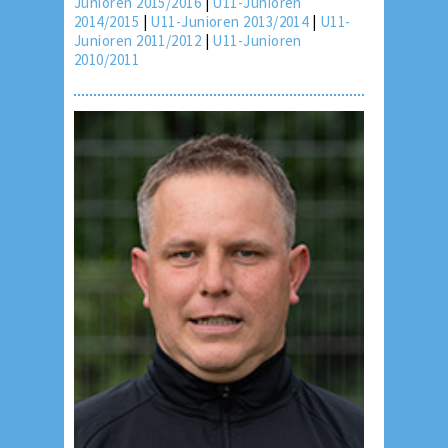
Junioren 2015/2016
|
U11-Junioren
2014/2015
|
U11-Junioren 2013/2014
|
U11-
Junioren 2011/2012
|
U11-Junioren
2010/2011