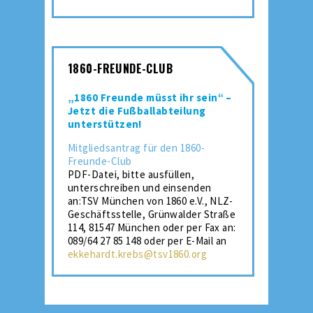
1860-FREUNDE-CLUB
„1860 Freunde müsst ihr sein“ –
Jetzt die Fußballabteilung
unterstützen!
Mitgliedsantrag für den 1860-
Freunde-Club
PDF-Datei, bitte ausfüllen,
unterschreiben und einsenden
an:TSV München von 1860 e.V., NLZ-
Geschäftsstelle, Grünwalder Straße
114, 81547 München oder per Fax an:
089/64 27 85 148 oder per E-Mail an
ekkehardt.krebs@tsv1860.org