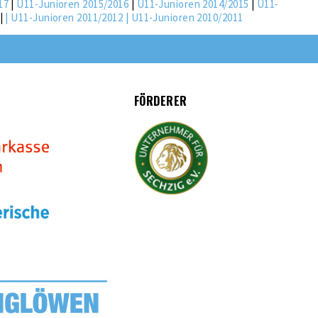
17
|
U11-Junioren 2015/2016
|
U11-Junioren 2014/2015
|
U11-
|
|
U11-Junioren 2011/2012
|
U11-Junioren 2010/2011
FÖRDERER