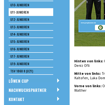
U10-JUNIOREN
U11-JUNIOREN
U12-JUNIOREN
U13-JUNIOREN
U14-JUNIOREN
U15-JUNIOREN
U16-JUNIOREN
U17-JUNIOREN
Hinten von links:
U19-JUNIOREN
Deniz Ofli
TSV 1860 II (U21)
Mitte von links:
Tr
Kaltofen, Luka Doma
LÖWEN CUP
Vorne von links:
On
NACHWUCHSPARTNER
Walther
KONTAKT