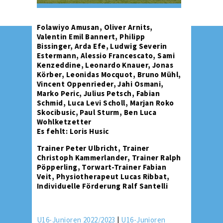
Folawiyo Amusan, Oliver Arnits,
Valentin Emil Bannert, Philipp
Bissinger, Arda Efe, Ludwig Severin
Estermann, Alessio Francescato, Sami
Kenzeddine, Leonardo Knauer, Jonas
Körber, Leonidas Mocquot, Bruno Mühl,
Vincent Oppenrieder, Jahi Osmani,
Marko Peric, Julius Petsch, Fabian
Schmid, Luca Levi Scholl, Marjan Roko
Skocibusic, Paul Sturm, Ben Luca
Wohlketzetter
Es fehlt: Loris Husic
Trainer Peter Ulbricht, Trainer
Christoph Kammerlander, Trainer Ralph
Pöpperling, Torwart-Trainer Fabian
Veit, Physiotherapeut Lucas Ribbat,
Individuelle Förderung Ralf Santelli
U16-Junioren 2022/2023
|
U16-Junioren