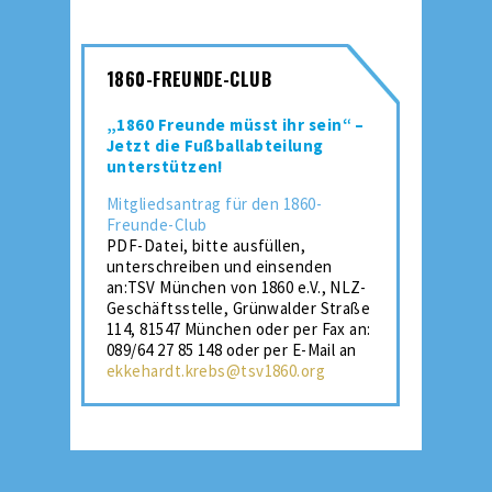
1860-FREUNDE-CLUB
„1860 Freunde müsst ihr sein“ –
Jetzt die Fußballabteilung
unterstützen!
Mitgliedsantrag für den 1860-
Freunde-Club
PDF-Datei, bitte ausfüllen,
unterschreiben und einsenden
an:TSV München von 1860 e.V., NLZ-
Geschäftsstelle, Grünwalder Straße
114, 81547 München oder per Fax an:
089/64 27 85 148 oder per E-Mail an
ekkehardt.krebs@tsv1860.org