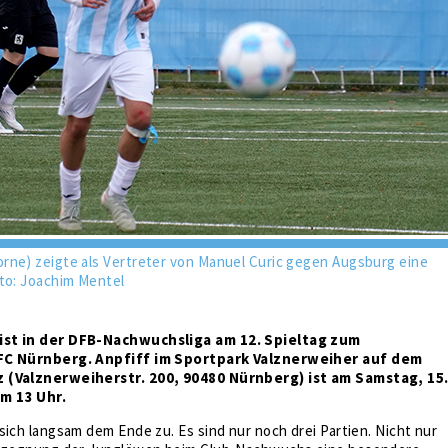
rne) zeigte als Vertreter von Manuel Curic gegen Augsburg eine
oto: Joachim Mentel
st in der DFB-Nachwuchsliga am 12. Spieltag zum
FC Nürnberg. Anpfiff im Sportpark Valznerweiher auf dem
 (Valznerweiherstr. 200, 90480 Nürnberg) ist am Samstag, 15
m 13 Uhr.
sich langsam dem Ende zu. Es sind nur noch drei Partien. Nicht nur