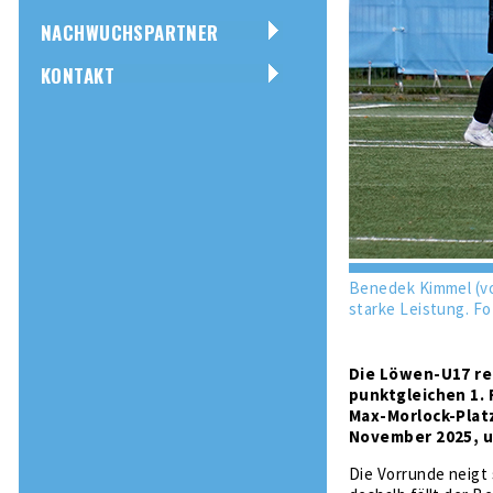
NACHWUCHSPARTNER
KONTAKT
Benedek Kimmel (vo
starke Leistung. F
Die Löwen-U17 rei
punktgleichen 1. 
Max-Morlock-Platz
November 2025, u
Die Vorrunde neigt 