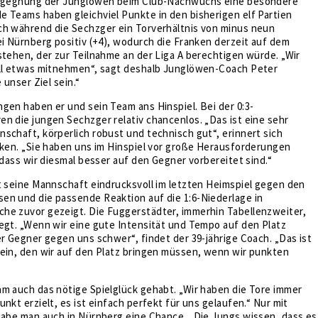
Begegnung der Junglöwen beim Club-Nachwuchs eine besondere
 Teams haben gleichviel Punkte in den bisherigen elf Partien
ch während die Sechzger ein Torverhältnis von minus neun
ei Nürnberg positiv (+4), wodurch die Franken derzeit auf dem
stehen, der zur Teilnahme an der Liga A berechtigen würde. „Wir
all etwas mitnehmen“, sagt deshalb Junglöwen-Coach Peter
e unser Ziel sein.“
gen haben er und sein Team ans Hinspiel. Bei der 0:3-
n die jungen Sechzger relativ chancenlos. „Das ist eine sehr
schaft, körperlich robust und technisch gut“, erinnert sich
nken. „Sie haben uns im Hinspiel vor große Herausforderungen
, dass wir diesmal besser auf den Gegner vorbereitet sind.“
t seine Mannschaft eindrucksvoll im letzten Heimspiel gegen den
en und die passende Reaktion auf die 1:6-Niederlage in
he zuvor gezeigt. Die Fuggerstädter, immerhin Tabellenzweiter,
egt. „Wenn wir eine gute Intensität und Tempo auf den Platz
er Gegner gegen uns schwer“, findet der 39-jährige Coach. „Das ist
tein, den wir auf den Platz bringen müssen, wenn wir punkten
m auch das nötige Spielglück gehabt. „Wir haben die Tore immer
nkt erzielt, es ist einfach perfekt für uns gelaufen.“ Nur mit
habe man auch in Nürnberg eine Chance. „Die Jungs wissen, dass es