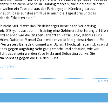
onnte man diese Woche im Training merken, alle sind heiß auf den
r wollen ein Topspiel aus der Partie gegen Nürnberg daraus
r auch, dass auf diesem Niveau auch die Tagesform und das
dende Faktoren sind.“
ch nicht viel. Maximilian Riedelsberger kehrt nach Verletzung
 Loic O’Bryant aus, der im Training eine Gehirnerschütterung erlitten
wird ebenso wie die langzeitverletzten Patrik Lacic, Dennis Duru
ehlen. Dafür ist Manuel Curic wieder vollständig einsatzbereit. Mit
s Vertreters Benedek Kimmel war Ulbricht hochzufrieden. „Das wird
 das gegen Augsburg sehr gut gemacht, mal schauen, wie wir
Nicht dabei sein werden Yuto Nitta und Sebastina Jünke. Sie
 am Sonntag gegen die U16 des Clubs.
Junioren
Weite