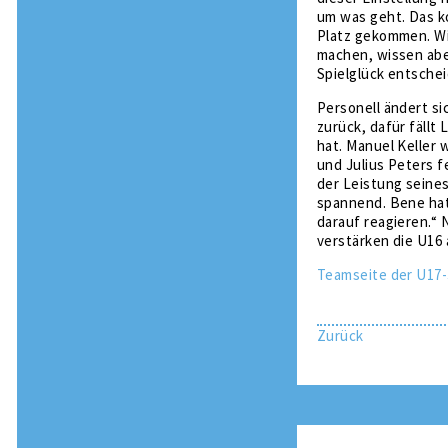
um was geht. Das k
Platz gekommen. Wi
machen, wissen abe
Spielglück entschei
Personell ändert si
zurück, dafür fällt
hat. Manuel Keller 
und Julius Peters f
der Leistung seine
spannend. Bene hat
darauf reagieren.“ 
verstärken die U16
Teamseite der U17-
Zurück