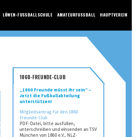
LÖWEN-FUSSBALLSCHULE
AMATEURFUSSBALL
HAUPTVEREIN
1860-FREUNDE-CLUB
„1860 Freunde müsst ihr sein“ –
Jetzt die Fußballabteilung
unterstützen!
Mitgliedsantrag für den 1860-
Freunde-Club
PDF-Datei, bitte ausfüllen,
unterschreiben und einsenden an:TSV
München von 1860 e.V., NLZ-