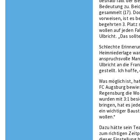
deshalb fällt der 
Bedeutung zu. Beide
gesammelt (17). Do
vorweisen, ist es b
begehrten 3. Platz 
wollen auf jeden F
Ulbricht. „Das sollt
Schlechte Erinnerun
Heimniederlage ware
anspruchsvolle Mann
Ulbricht an die Fra
gestellt. Ich hoffe
Was möglich ist, ha
FC Augsburg bewies
Regensburg die Woc
wurden mit 3:1 besi
bringen, hat es jed
ein wichtiger Baus
wollen.“
Dazu hätte sein Tea
zum richtigen Zeitpu
dieser Einstellung 