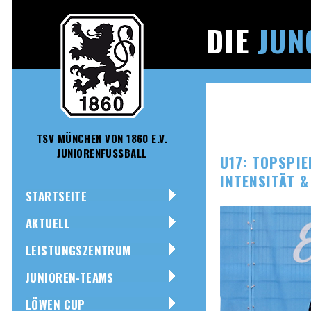
DIE
JUN
TSV MÜNCHEN VON 1860 E.V.
JUNIORENFUSSBALL
U17: TOPSPIE
INTENSITÄT 
STARTSEITE
AKTUELL
LEISTUNGSZENTRUM
JUNIOREN-TEAMS
LÖWEN CUP