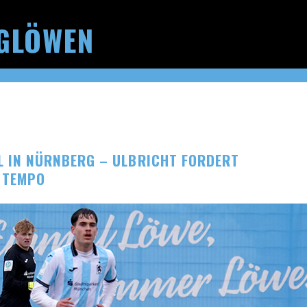
GLÖWEN
L IN NÜRNBERG – ULBRICHT FORDERT
& TEMPO