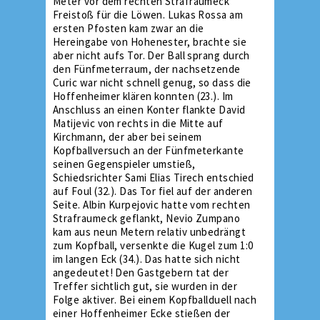
Meter vor dem rechten Strafraumeck
Freistoß für die Löwen. Lukas Rossa am
ersten Pfosten kam zwar an die
Hereingabe von Hohenester, brachte sie
aber nicht aufs Tor. Der Ball sprang durch
den Fünfmeterraum, der nachsetzende
Curic war nicht schnell genug, so dass die
Hoffenheimer klären konnten (23.). Im
Anschluss an einen Konter flankte David
Matijevic von rechts in die Mitte auf
Kirchmann, der aber bei seinem
Kopfballversuch an der Fünfmeterkante
seinen Gegenspieler umstieß,
Schiedsrichter Sami Elias Tirech entschied
auf Foul (32.). Das Tor fiel auf der anderen
Seite. Albin Kurpejovic hatte vom rechten
Strafraumeck geflankt, Nevio Zumpano
kam aus neun Metern relativ unbedrängt
zum Kopfball, versenkte die Kugel zum 1:0
im langen Eck (34.). Das hatte sich nicht
angedeutet! Den Gastgebern tat der
Treffer sichtlich gut, sie wurden in der
Folge aktiver. Bei einem Kopfballduell nach
einer Hoffenheimer Ecke stießen der