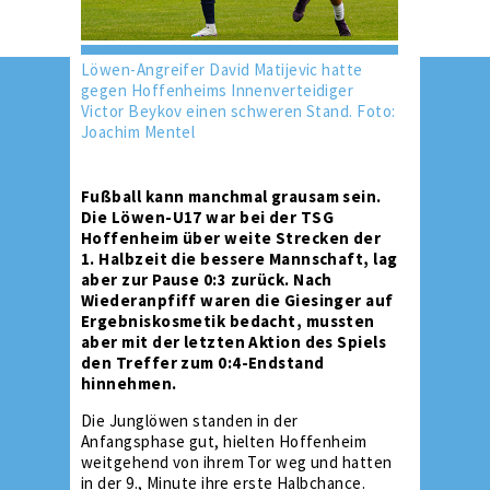
Löwen-Angreifer David Matijevic hatte
gegen Hoffenheims Innenverteidiger
Victor Beykov einen schweren Stand. Foto:
Joachim Mentel
Fußball kann manchmal grausam sein.
Die Löwen-U17 war bei der TSG
Hoffenheim über weite Strecken der
1. Halbzeit die bessere Mannschaft, lag
aber zur Pause 0:3 zurück. Nach
Wiederanpfiff waren die Giesinger auf
Ergebniskosmetik bedacht, mussten
aber mit der letzten Aktion des Spiels
den Treffer zum 0:4-Endstand
hinnehmen.
Die Junglöwen standen in der
Anfangsphase gut, hielten Hoffenheim
weitgehend von ihrem Tor weg und hatten
in der 9., Minute ihre erste Halbchance.