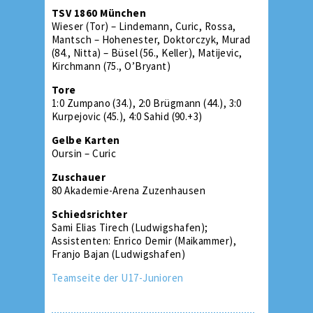
TSV 1860 München
Wieser (Tor) – Lindemann, Curic, Rossa,
Mantsch – Hohenester, Doktorczyk, Murad
(84., Nitta) – Büsel (56., Keller), Matijevic,
Kirchmann (75., O’Bryant)
Tore
1:0 Zumpano (34.), 2:0 Brügmann (44.), 3:0
Kurpejovic (45.), 4:0 Sahid (90.+3)
Gelbe Karten
Oursin – Curic
Zuschauer
80 Akademie-Arena Zuzenhausen
Schiedsrichter
Sami Elias Tirech (Ludwigshafen);
Assistenten: Enrico Demir (Maikammer),
Franjo Bajan (Ludwigshafen)
Teamseite der U17-Junioren