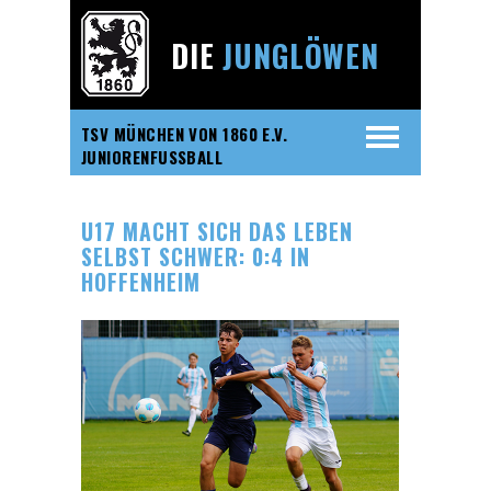
DIE
JUNGLÖWEN
TSV MÜNCHEN VON 1860 E.V.
JUNIORENFUSSBALL
U17 MACHT SICH DAS LEBEN
SELBST SCHWER: 0:4 IN
HOFFENHEIM