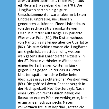
aber zu überrascht, setzte die Kugel aus
elf Metern links neben das Tor (70.). Die
Junglöwen hatten einige gute
Umschaltmomente, waren aber im letzten
Drittel zu unpräzise, um Chancen
generieren zu können. Einen Linksschuss
von der rechten Strafraumkante von
Emanuele Mailer aufs lange Eck parierte
Wieser zur Ecke (80.). Ein Distanzschuss
von Mantsch ging knapp über die Querlatte
(86.). Bis zum Schluss waren die Junglöwen
um Ergebniskosmetik bemüht, wollten
wenigstens den Ehrentreffer erzielen. In
der 87. Minute verhinderte Wieser nach
einem Hoffenheimer Konter im Eins-
gegen-Eins gegen Polfer das 0:4. Zwei
Minuten später rutschte Keller beim
Abschluss in aussichtsreicher Position weg
(89.). Die größte Löwen-Chance vergab in
der Nachspielzeit Neal Doktorczyk. Nach
einer Ecke von rechts durch Keller, die
Rossa am ersten Pfosten verlängerte, kam
er am langen Eck aus sechs Metern
vollkommen frei zum Kopfball, setzte die