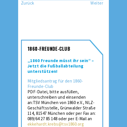
Zurück
Weiter
1860-FREUNDE-CLUB
„1860 Freunde müsst ihr sein“ –
Jetzt die Fußballabteilung
unterstützen!
Mitgliedsantrag für den 1860-
Freunde-Club
PDF-Datei, bitte ausfüllen,
unterschreiben und einsenden
an:TSV München von 1860 e.V., NLZ-
Geschäftsstelle, Grünwalder Straße
114, 81547 München oder per Fax an:
089/64 27 85 148 oder per E-Mail an
ekkehardt.krebs@tsv1860.org