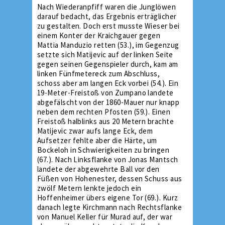
Nach Wiederanpfiff waren die Junglöwen
darauf bedacht, das Ergebnis erträglicher
zu gestalten. Doch erst musste Wieser bei
einem Konter der Kraichgauer gegen
Mattia Manduzio retten (53.), im Gegenzug
setzte sich Matijevic auf der linken Seite
gegen seinen Gegenspieler durch, kam am
linken Fünfmetereck zum Abschluss,
schoss aber am langen Eck vorbei (54.). Ein
19-Meter-Freistoß von Zumpano landete
abgefälscht von der 1860-Mauer nur knapp
neben dem rechten Pfosten (59.). Einen
Freistoß halblinks aus 20 Metern brachte
Matijevic zwar aufs lange Eck, dem
Aufsetzer fehlte aber die Härte, um
Bockeloh in Schwierigkeiten zu bringen
(67.). Nach Linksflanke von Jonas Mantsch
landete der abgewehrte Ball vor den
Füßen von Hohenester, dessen Schuss aus
zwölf Metern lenkte jedoch ein
Hoffenheimer übers eigene Tor (69.). Kurz
danach legte Kirchmann nach Rechtsflanke
von Manuel Keller für Murad auf, der war