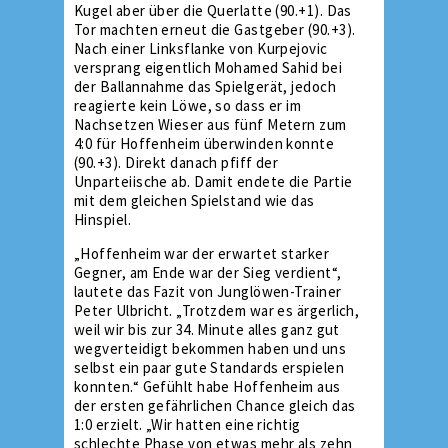
Kugel aber über die Querlatte (90.+1). Das
Tor machten erneut die Gastgeber (90.+3).
Nach einer Linksflanke von Kurpejovic
versprang eigentlich Mohamed Sahid bei
der Ballannahme das Spielgerät, jedoch
reagierte kein Löwe, so dass er im
Nachsetzen Wieser aus fünf Metern zum
4:0 für Hoffenheim überwinden konnte
(90.+3). Direkt danach pfiff der
Unparteiische ab. Damit endete die Partie
mit dem gleichen Spielstand wie das
Hinspiel.
„Hoffenheim war der erwartet starker
Gegner, am Ende war der Sieg verdient“,
lautete das Fazit von Junglöwen-Trainer
Peter Ulbricht. „Trotzdem war es ärgerlich,
weil wir bis zur 34. Minute alles ganz gut
wegverteidigt bekommen haben und uns
selbst ein paar gute Standards erspielen
konnten.“ Gefühlt habe Hoffenheim aus
der ersten gefährlichen Chance gleich das
1:0 erzielt. „Wir hatten eine richtig
schlechte Phase von etwas mehr als zehn