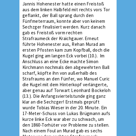
Jannis Hohenester hatte einen Freistoß
aus dem linken Halbfeld mit rechts vors Tor
geflankt, der Ball sprang durch den
Fünfmeterraum, konnte aber von keinem
Sechzger finalisiert werden. Kurz danach
gab es Freistoß vorm rechten
Strafraumeck der Kraichgauer. Erneut
führte Hohenester aus, Rehan Murad am
ersten Pfosten kam zum Kopfball, doch die
Kugel ging am langen Eck vorbei (10.). Im
Anschluss an eine Ecke machte Simon
Kirchmann nochmals den abgewehrten Ball
scharf, köpfte ihn von außerhalb des
Strafraums an den Fünfer, wo Manuel Curic
die Kugel mit dem Hinterkopf verlängerte,
aber genau auf Torwart Leonhard Bockeloh
(13.). Die Anfangsviertelstunde ging ganz
klar an die Sechzger! Erstmals geprüft
wurde Tobias Wieser in der 20. Minute. Ein
17-Meter-Schuss von Lukas Brügmann aufs
kurze linke Eck war aber zu schwach, um
den 1860-Torhüter vor Probleme zu stellen.
Nach einem Foul an Murad gab es sechs