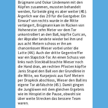
Brügmann und Oskar Lindemann mit den
Köpfen zusammen, mussten behandelt
werden, für beide ging es aber weiter (40.).
Ärgerlich war das 2:0 für die Gastgeber. Ein
Einwurf von rechts wurde in die Mitte
verlängert, Brügmann kam im Rücken von
Hohenester zehn Meter vor dem Tor
unkontrolliert an den Ball, köpfte Curic an,
der Abpraller landete wieder bei ihm und
aus acht Metern schoss er ihn am
chancenlosen Wieser vorbei unter die
Latte (44.). Auch der dritte Gegentreffer
war ein Slapstick-Tor. An einen Schuss von
links nach Steckball brachte Wieser noch
die Hand dran, am rechten Pfosten köpfte
Janis Stupel den Ball von der Grundlinie in
die Mitte, wo Kurpejovic aus fünf Metern
per Dropkick abschloss, Wieser den Ball ins
eigene Tor abfälschte (45.). Damit gingen
die Junglöwen mit dem gleichen Ergebnis
wie im Hinspiel in die Pause, obwohl sie
über weite Strecken das bessere Team
waren.