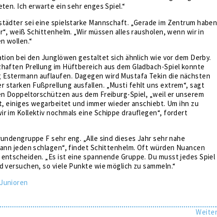
eten. Ich erwarte ein sehr enges Spiel.“
städter sei eine spielstarke Mannschaft. „Gerade im Zentrum habe
er“, weiß Schittenhelm. „Wir müssen alles rausholen, wenn wir in
n wollen.“
ation bei den Junglöwen gestaltet sich ähnlich wie vor dem Derby.
zhaften Prellung im Hüftbereich aus dem Gladbach-Spiel konnte
Estermann auflaufen. Dagegen wird Mustafa Tekin die nächsten
 starken Fußprellung ausfallen. „Musti fehlt uns extrem“, sagt
den Doppeltorschützen aus dem Freiburg-Spiel, „weil er unserem
bt, einiges wegarbeitet und immer wieder anschiebt. Um ihn zu
r im Kollektiv nochmals eine Schippe drauflegen“, fordert
rundengruppe F sehr eng. „Alle sind dieses Jahr sehr nahe
 kann jeden schlagen“, findet Schittenhelm. Oft würden Nuancen
 entscheiden. „Es ist eine spannende Gruppe. Du musst jedes Spiel
d versuchen, so viele Punkte wie möglich zu sammeln.“
Junioren
Weite