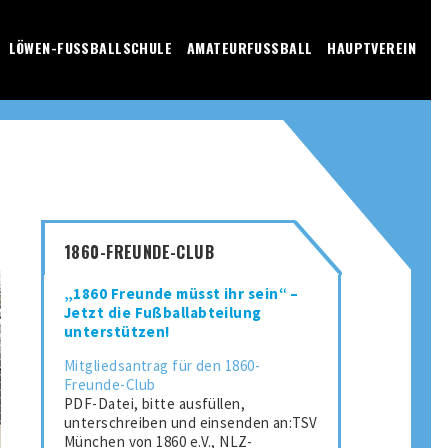
LÖWEN-FUSSBALLSCHULE
AMATEURFUSSBALL
HAUPTVEREIN
1860-FREUNDE-CLUB
„1860 Freunde müsst ihr sein“ –
Jetzt die Fußballabteilung
unterstützen!
Mitgliedsantrag für den 1860-
Freunde-Club
PDF-Datei, bitte ausfüllen,
unterschreiben und einsenden an:TSV
München von 1860 e.V., NLZ-