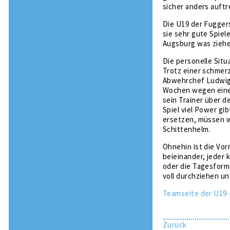
sicher anders auftr
Die U19 der Fugger
sie sehr gute Spiel
Augsburg was ziehe
Die personelle Situ
Trotz einer schmer
Abwehrchef Ludwig 
Wochen wegen einer
sein Trainer über 
Spiel viel Power gi
ersetzen, müssen wi
Schittenhelm.
Ohnehin ist die Vor
beieinander, jeder
oder die Tagesform
voll durchziehen un
Teamseite der U19-
Zurück