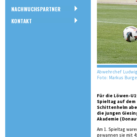
NACHWUCHSPARTNER
KONTAKT
Abwehrchef Ludwig
Foto: Markus Burge
Für die Löwen-U19
Spieltag auf dem
Schittenhelm aber
die jungen Giesin
Akademie (Donauwö
Am 1. Spieltag ware
gewannen sie mit 4: