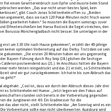
n fiel einem Gewittereinbruch zum Opfer und musste beim Stand
bgebrochen werden. „Das war nicht unser bestes Spiel, kein
kerbissen“, gibt Coach Jonas Schittenhelm offen zu. „Beiden
an angemerkt, dass sie nach 120 Pokal-Minuten nicht frisch waren
 Bällen gearbeitet haben.“ So mussten die Bayern samstags zuvor
und Elfmeterschießen bei Hansa Rostock die Segel streichen, den
bei Borussia Mönchengladbach nicht besser. Sie unterlagen in der
g erst um 3.30 Uhr nach Hause gekommen“, erzählt der 40-jährige
n keiner optimalen Vorbereitung auf das Derby. Trotzdem sei sein
rtie gekommen. „Die ersten 20 Minuten haben wir uns gegenseitig
h der Bayern-Führung durch Roy Snip (18.) glichen die Sechzger
o Calderon postwendend aus (21.). Im Anschluss hätten die Bayern
mer mehr hinten reingedrückt und das 2:1 erzielt, so Schittenhelm
Halbzeit sind wir gut zurückgekommen. Ich hatte bis zum Abbruch das
was geht!“
mal abgehakt. „Cool ist, dass wir durch den Abbruch dieses Jahr drei
mt es Schittenhelm mit Humor. „Jetzt legen wir den Fokus auf
annschaften standen sich bereits in der Vorbereitung gegenüber.
en die Junglöwen mit 4:0. Ein Gradmesser für die
sei das aber nicht, stellt Schittenhelm klar. „Am Sonntag wird es ein
 Die Vorbereitung sollte man nicht überbewerten. Augsburg wird