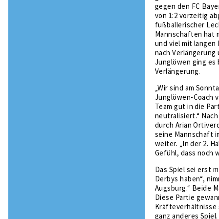
gegen den FC Bayer
von 1:2 vorzeitig a
fußballerischer Lec
Mannschaften hat m
und viel mit langen
nach Verlängerung 
Junglöwen ging es 
Verlängerung.
„Wir sind am Sonnta
Junglöwen-Coach vo
Team gut in die Pa
neutralisiert.“ Nac
durch Arian Ortiver
seine Mannschaft im
weiter. „In der 2. 
Gefühl, dass noch 
Das Spiel sei erst 
Derbys haben“, nim
Augsburg.“ Beide M
Diese Partie gewann
Kräfteverhältnisse 
ganz anderes Spiel.