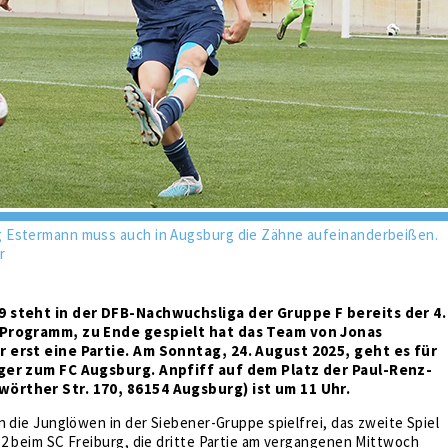
 Estermann muss auch in Augsburg die Zähne aufeinanderbeißen.
r
 steht in der DFB-Nachwuchsliga der Gruppe F bereits der 4.
 Programm, zu Ende gespielt hat das Team von Jonas
 erst eine Partie. Am Sonntag, 24. August 2025, geht es für
ger zum FC Augsburg. Anpfiff auf dem Platz der Paul-Renz-
rther Str. 170, 86154 Augsburg) ist um 11 Uhr.
n die Junglöwen in der Siebener-Gruppe spielfrei, das zweite Spiel
2 beim SC Freiburg, die dritte Partie am vergangenen Mittwoch