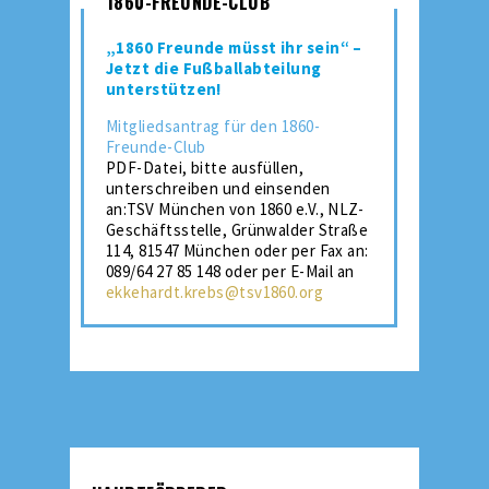
1860-FREUNDE-CLUB
„1860 Freunde müsst ihr sein“ –
Jetzt die Fußballabteilung
unterstützen!
Mitgliedsantrag für den 1860-
Freunde-Club
PDF-Datei, bitte ausfüllen,
unterschreiben und einsenden
an:TSV München von 1860 e.V., NLZ-
Geschäftsstelle, Grünwalder Straße
114, 81547 München oder per Fax an:
089/64 27 85 148 oder per E-Mail an
ekkehardt.krebs@tsv1860.org