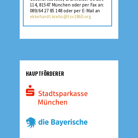
114, 81547 München oder per Fax an:
089/64 27 85 148 oder per E-Mail an
ekkehardt.krebs@tsv1860.org
HAUPTFÖRDERER