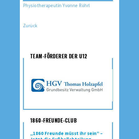
Physiotherapeutin Yvonne Röhrl
Zurück
TEAM-FÖRDERER DER U12
1860-FREUNDE-CLUB
„1860 Freunde müsst ihr sein“ –