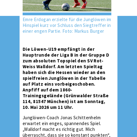
Emre Erdogan erzielte für die Junglöwen im
Hinspiel kurz vor Schluss den Siegtreffer in
einer engen Partie. Foto: Markus Burger
Die Löwen-U19 empfängt in der
Hauptrunde der Liga B in der Gruppe D
zum absoluten Topspiel den SV Rot-
Weiss Walldorf. Am letzten Spieltag
haben sich die Hessen wieder an den
spielfreien Junglöwen in der Tabelle
auf Platz eins vorbeigeschoben.
Anpfiff auf dem 1860-
Trainingsgelände (Grünwalder Straße
114, 81547 München) ist am Sonntag,
10. Mai 2026 um 11 Uhr.
Junglöwen-Coach Jonas Schittenhelm
erwartet ein enges, spannendes Spiel.
„Walldorf macht es richtig gut. Mich
überrascht, dass sie so konstant punkten“,