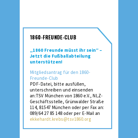
1860-FREUNDE-CLUB
„1860 Freunde müsst ihr sein“ –
Jetzt die Fußballabteilung
unterstützen!
Mitgliedsantrag für den 1860-
Freunde-Club
PDF-Datei, bitte ausfüllen,
unterschreiben und einsenden
an:TSV München von 1860 e.V., NLZ-
Geschäftsstelle, Grünwalder Straße
114, 81547 München oder per Fax an:
089/64 27 85 148 oder per E-Mail an
ekkehardt.krebs@tsv1860.org