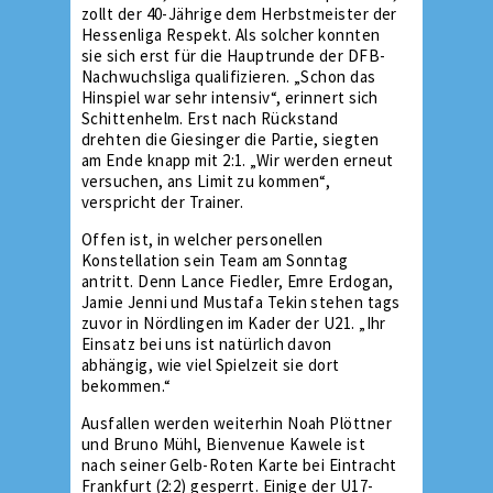
zollt der 40-Jährige dem Herbstmeister der
Hessenliga Respekt. Als solcher konnten
sie sich erst für die Hauptrunde der DFB-
Nachwuchsliga qualifizieren. „Schon das
Hinspiel war sehr intensiv“, erinnert sich
Schittenhelm. Erst nach Rückstand
drehten die Giesinger die Partie, siegten
am Ende knapp mit 2:1. „Wir werden erneut
versuchen, ans Limit zu kommen“,
verspricht der Trainer.
Offen ist, in welcher personellen
Konstellation sein Team am Sonntag
antritt. Denn Lance Fiedler, Emre Erdogan,
Jamie Jenni und Mustafa Tekin stehen tags
zuvor in Nördlingen im Kader der U21. „Ihr
Einsatz bei uns ist natürlich davon
abhängig, wie viel Spielzeit sie dort
bekommen.“
Ausfallen werden weiterhin Noah Plöttner
und Bruno Mühl, Bienvenue Kawele ist
nach seiner Gelb-Roten Karte bei Eintracht
Frankfurt (2:2) gesperrt. Einige der U17-