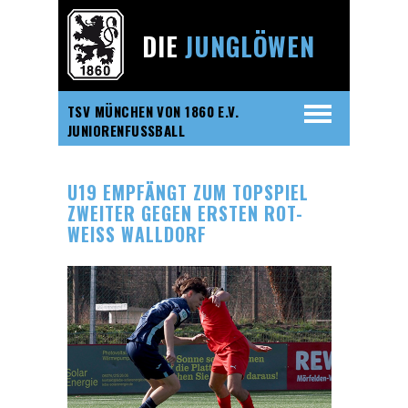
DIE
JUNGLÖWEN
TSV MÜNCHEN VON 1860 E.V.
JUNIORENFUSSBALL
U19 EMPFÄNGT ZUM TOPSPIEL
ZWEITER GEGEN ERSTEN ROT-
WEISS WALLDORF