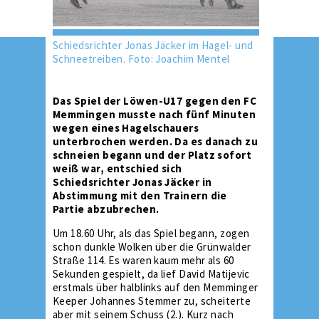
Schiedsrichter Jonas Jäcker im Hagel- und
Schneetreiben. Foto: Joachim Mentel
Das Spiel der Löwen-U17 gegen den FC
Memmingen musste nach fünf Minuten
wegen eines Hagelschauers
unterbrochen werden. Da es danach zu
schneien begann und der Platz sofort
weiß war, entschied sich
Schiedsrichter Jonas Jäcker in
Abstimmung mit den Trainern die
Partie abzubrechen.
Um 18.60 Uhr, als das Spiel begann, zogen
schon dunkle Wolken über die Grünwalder
Straße 114. Es waren kaum mehr als 60
Sekunden gespielt, da lief David Matijevic
erstmals über halblinks auf den Memminger
Keeper Johannes Stemmer zu, scheiterte
aber mit seinem Schuss (2.). Kurz nach