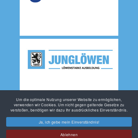
Um die optimale Nutzung unserer Website zu ermöglichen,
verwenden wir Cookies. Um nicht gegen geltende Gesetze zu
verstoßen, benötigen wir dazu Ihr ausdrückliches Einverständnis.
Ja, ich gebe mein Einverständnis!
Ablehnen