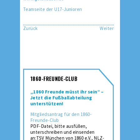
Teamseite der U17-Junioren
Zurück
Weiter
1860-FREUNDE-CLUB
„1860 Freunde müsst ihr sein“ –
Jetzt die Fußballabteilung
unterstützen!
Mitgliedsantrag für den 1860-
Freunde-Club
PDF-Datei, bitte ausfüllen,
unterschreiben und einsenden
an:TSV München von 1860 e.V., NLZ-