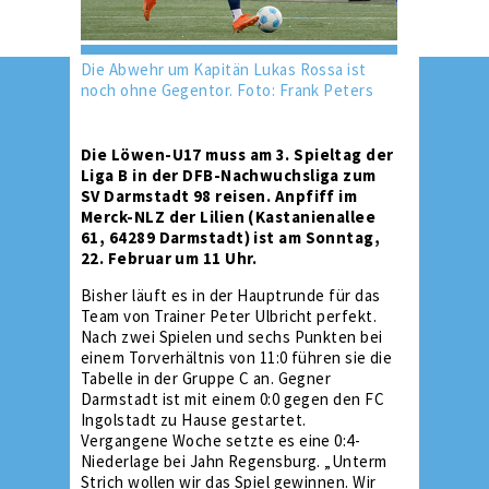
Die Abwehr um Kapitän Lukas Rossa ist
noch ohne Gegentor. Foto: Frank Peters
Die Löwen-U17 muss am 3. Spieltag der
Liga B in der DFB-Nachwuchsliga zum
SV Darmstadt 98 reisen. Anpfiff im
Merck-NLZ der Lilien (Kastanienallee
61, 64289 Darmstadt) ist am Sonntag,
22. Februar um 11 Uhr.
Bisher läuft es in der Hauptrunde für das
Team von Trainer Peter Ulbricht perfekt.
Nach zwei Spielen und sechs Punkten bei
einem Torverhältnis von 11:0 führen sie die
Tabelle in der Gruppe C an. Gegner
Darmstadt ist mit einem 0:0 gegen den FC
Ingolstadt zu Hause gestartet.
Vergangene Woche setzte es eine 0:4-
Niederlage bei Jahn Regensburg. „Unterm
Strich wollen wir das Spiel gewinnen. Wir