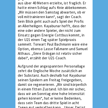
aus über 40 Metern erzielte, ist fraglich. Er
hatte einen Schlag aufs Knie abbekommen.
„Wir müssen den Samstag abwarten, ob er
voll mittrainieren kann“, sagt der Coach.
Sein Blick geht auch aufs Spiel der Profis
an Allerheiligen. Kayabunar hofft, dass der
eine oder andere Spieler, der nicht zum
Einsatz gegen Energie Cottbus kommt, in
der U21 einen Tag später Spielpraxis
sammelt. Torwart Paul Bachmann wäre eine
Option, ebenso Lasse Faßmann und Samuel
Althaus. „Emre Erdogan ist relativ sicher
dabei“, erzählt der U21-Coach.
Aufgrund der angespannten Personallage
zehrt die Englische Woche zusätzlich an
der Substanz. Auch deshalb hat Kayabunar
seinen Spielern am Freitag freigegeben,
damit sie regenerieren. „Wir sind körperlich
in einem fitten Zustand. Ich bin mir sicher,
dass wir am Sonntag eine hohe Intensität
gehen können“, hat er keine Bedenken,
dass sein Team das dritte Spiel in acht
Tagen gut verkraften kann. „Unser Ziel ist