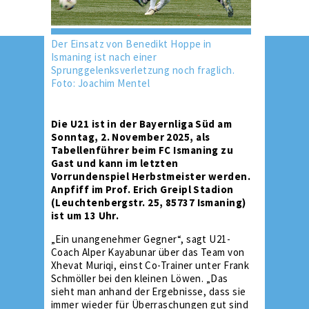
Der Einsatz von Benedikt Hoppe in
Ismaning ist nach einer
Sprunggelenksverletzung noch fraglich.
Foto: Joachim Mentel
Die U21 ist in der Bayernliga Süd am
Sonntag, 2. November 2025, als
Tabellenführer beim FC Ismaning zu
Gast und kann im letzten
Vorrundenspiel Herbstmeister werden.
Anpfiff im Prof. Erich Greipl Stadion
(Leuchtenbergstr. 25, 85737 Ismaning)
ist um 13 Uhr.
„Ein unangenehmer Gegner“, sagt U21-
Coach Alper Kayabunar über das Team von
Xhevat Muriqi, einst Co-Trainer unter Frank
Schmöller bei den kleinen Löwen. „Das
sieht man anhand der Ergebnisse, dass sie
immer wieder für Überraschungen gut sind