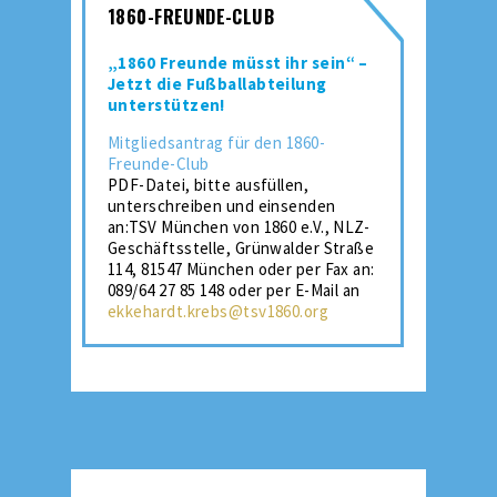
1860-FREUNDE-CLUB
„1860 Freunde müsst ihr sein“ –
Jetzt die Fußballabteilung
unterstützen!
Mitgliedsantrag für den 1860-
Freunde-Club
PDF-Datei, bitte ausfüllen,
unterschreiben und einsenden
an:TSV München von 1860 e.V., NLZ-
Geschäftsstelle, Grünwalder Straße
114, 81547 München oder per Fax an:
089/64 27 85 148 oder per E-Mail an
ekkehardt.krebs@tsv1860.org