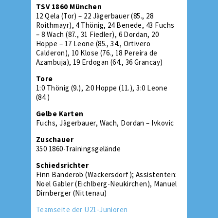
TSV 1860 München
12 Qela (Tor) – 22 Jägerbauer (85., 28
Roithmayr), 4 Thönig, 24 Benede, 43 Fuchs
– 8 Wach (87., 31 Fiedler), 6 Dordan, 20
Hoppe – 17 Leone (85., 34., Ortivero
Calderon), 10 Klose (76., 18 Pereira de
Azambuja), 19 Erdogan (64., 36 Grancay)
Tore
1:0 Thönig (9.), 2:0 Hoppe (11.), 3:0 Leone
(84.)
Gelbe Karten
Fuchs, Jägerbauer, Wach, Dordan – Ivkovic
Zuschauer
350 1860-Trainingsgelände
Schiedsrichter
Finn Banderob (Wackersdorf); Assistenten:
Noel Gabler (Eichlberg-Neukirchen), Manuel
Dirnberger (Nittenau)
Teamseite der U21-Junioren