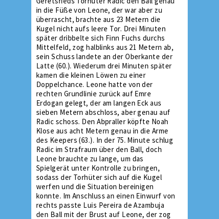
Geretsrieds Torhüter Radic den Ball genau
in die Füße von Leone, der war aber zu
überrascht, brachte aus 23 Metern die
Kugel nicht aufs leere Tor. Drei Minuten
später dribbelte sich Finn Fuchs durchs
Mittelfeld, zog halblinks aus 21 Metern ab,
sein Schuss landete an der Oberkante der
Latte (60.). Wiederum drei Minuten später
kamen die kleinen Löwen zu einer
Doppelchance. Leone hatte von der
rechten Grundlinie zurück auf Emre
Erdogan gelegt, der am langen Eck aus
sieben Metern abschloss, aber genau auf
Radic schoss. Den Abpraller köpfte Noah
Klose aus acht Metern genau in die Arme
des Keepers (63.). In der 75. Minute schlug
Radic im Strafraum über den Ball, doch
Leone brauchte zu lange, um das
Spielgerät unter Kontrolle zu bringen,
sodass der Torhüter sich auf die Kugel
werfen und die Situation bereinigen
konnte. Im Anschluss an einen Einwurf von
rechts passte Luis Pereira de Azambuja
den Ball mit der Brust auf Leone, der zog