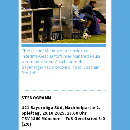
Cheftrainer Markus Kauczinski und
Interims-Geschäftsführer Manfred Paula
waren unter den Zuschauern des
Bayernliga-Nachholspiels. Foto: Joachim
Mentel
STENOGRAMM
U21 Bayernliga Süd, Nachholpartie 2.
Spieltag, 29.10.2025, 18.60 Uhr
TSV 1860 München – TuS Geretsried 3:0
(2:0)