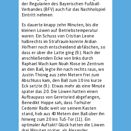
der Regularien des Bayerischen Fußball-
Verbandes (BFV) auch für das Nachholspiel
Eintritt nehmen.
Es dauerte knapp zehn Minuten, bis die
kleinen Löwen auf Betriebstemperatur
waren. Ein Schuss von Cristian Leone
halbrechts im Strafraum konnte Ardian
Hofherr noch entscheidend abfälschen, so
dass er über die Latte ging (9.). Nach der
anschließenden Ecke von links durch
Raphael Wach kam Noah Klose im Zentrum
an den Ball, legte ihn nach rechts raus, wo
Justin Thönig aus zehn Metern frei zum
Abschluss kam, den Ball zum 1:0 ins kurze
Eck setzte (9.). Etwas mehr als eine Minute
später das 2:0. Die Löwen hatten einen
Aufbaupass von Geretsried abgefangen,
Benedikt Hoppe sah, dass Torhüter
Cedomir Radic weit vor seinem Kasten
stand, hob aus 40 Metern den Ball über ihn
hinweg zum 2:0 ins TuS-Tor (11). Ein
optimaler Auftakt! Glück hatten die Löwen
drei Minuten später, als Alexander