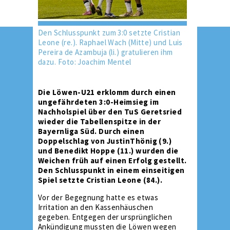
Den Schlusspunkt zum 3:0 setzte Cristian
Leone (re.). Raphael Wach (Mitte) und Luis
Pereira de Azambuja (li.) gratulieren ihm
dazu. Foto: Joachim Mentel
Die Löwen-U21 erklomm durch einen
ungefährdeten 3:0-Heimsieg im
Nachholspiel über den TuS Geretsried
wieder die Tabellenspitze in der
Bayernliga Süd. Durch einen
Doppelschlag von JustinThönig (9.)
und Benedikt Hoppe (11.) wurden die
Weichen früh auf einen Erfolg gestellt.
Den Schlusspunkt in einem einseitigen
Spiel setzte Cristian Leone (84.).
Vor der Begegnung hatte es etwas
Irritation an den Kassenhäuschen
gegeben. Entgegen der ursprünglichen
Ankündigung mussten die Löwen wegen