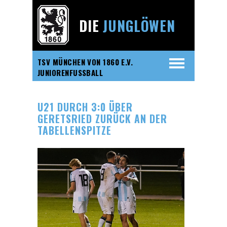
DIE
JUNGLÖWEN
TSV MÜNCHEN VON 1860 E.V.
JUNIORENFUSSBALL
U21 DURCH 3:0 ÜBER
GERETSRIED ZURÜCK AN DER
TABELLENSPITZE