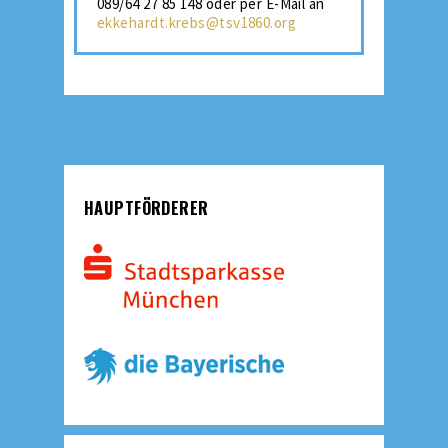
089/64 27 85 148 oder per E-Mail an
ekkehardt.krebs@tsv1860.org
HAUPTFÖRDERER