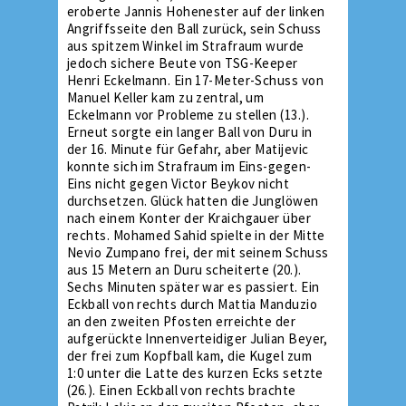
eroberte Jannis Hohenester auf der linken
Angriffsseite den Ball zurück, sein Schuss
aus spitzem Winkel im Strafraum wurde
jedoch sichere Beute von TSG-Keeper
Henri Eckelmann. Ein 17-Meter-Schuss von
Manuel Keller kam zu zentral, um
Eckelmann vor Probleme zu stellen (13.).
Erneut sorgte ein langer Ball von Duru in
der 16. Minute für Gefahr, aber Matijevic
konnte sich im Strafraum im Eins-gegen-
Eins nicht gegen Victor Beykov nicht
durchsetzen. Glück hatten die Junglöwen
nach einem Konter der Kraichgauer über
rechts. Mohamed Sahid spielte in der Mitte
Nevio Zumpano frei, der mit seinem Schuss
aus 15 Metern an Duru scheiterte (20.).
Sechs Minuten später war es passiert. Ein
Eckball von rechts durch Mattia Manduzio
an den zweiten Pfosten erreichte der
aufgerückte Innenverteidiger Julian Beyer,
der frei zum Kopfball kam, die Kugel zum
1:0 unter die Latte des kurzen Ecks setzte
(26.). Einen Eckball von rechts brachte