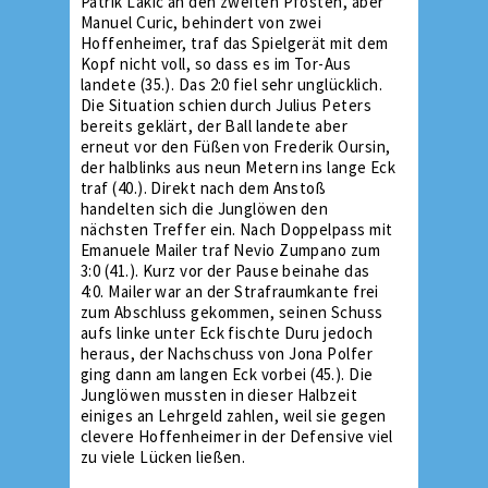
Patrik Lakic an den zweiten Pfosten, aber
Manuel Curic, behindert von zwei
Hoffenheimer, traf das Spielgerät mit dem
Kopf nicht voll, so dass es im Tor-Aus
landete (35.). Das 2:0 fiel sehr unglücklich.
Die Situation schien durch Julius Peters
bereits geklärt, der Ball landete aber
erneut vor den Füßen von Frederik Oursin,
der halblinks aus neun Metern ins lange Eck
traf (40.). Direkt nach dem Anstoß
handelten sich die Junglöwen den
nächsten Treffer ein. Nach Doppelpass mit
Emanuele Mailer traf Nevio Zumpano zum
3:0 (41.). Kurz vor der Pause beinahe das
4:0. Mailer war an der Strafraumkante frei
zum Abschluss gekommen, seinen Schuss
aufs linke unter Eck fischte Duru jedoch
heraus, der Nachschuss von Jona Polfer
ging dann am langen Eck vorbei (45.). Die
Junglöwen mussten in dieser Halbzeit
einiges an Lehrgeld zahlen, weil sie gegen
clevere Hoffenheimer in der Defensive viel
zu viele Lücken ließen.