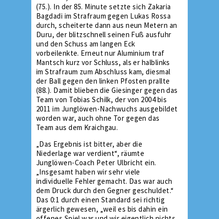
(75.). In der 85. Minute setzte sich Zakaria
Bagdadi im Strafraum gegen Lukas Rossa
durch, scheiterte dann aus neun Metern an
Duru, der blitzschnell seinen Fuß ausfuhr
und den Schuss am langen Eck
vorbeilenkte. Erneut nur Aluminium traf
Mantsch kurz vor Schluss, als er halblinks
im Strafraum zum Abschluss kam, diesmal
der Ball gegen den linken Pfosten prallte
(88.). Damit blieben die Giesinger gegen das
Team von Tobias Schilk, der von 2004 bis
2011 im Junglöwen-Nachwuchs ausgebildet
worden war, auch ohne Tor gegen das
Team aus dem Kraichgau.
„Das Ergebnis ist bitter, aber die
Niederlage war verdient“, räumte
Junglöwen-Coach Peter Ulbricht ein.
„Insgesamt haben wir sehr viele
individuelle Fehler gemacht. Das war auch
dem Druck durch den Gegner geschuldet.“
Das 0:1 durch einen Standard sei richtig
ärgerlich gewesen, „weil es bis dahin ein
offenes Spiel war und wir eigentlich nichts