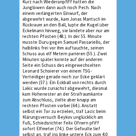
Kurz nach Wiederanpfiff hatten die
Junglöwen dann auch noch Pech. Nach
einem verlängerten Einwurf, der
abgewehrt wurde, kam Jonas Mantsch im
Rückraum an den Ball, lupte die Kugel über
Eckelmann hinweg, sie landete aber nur am
rechten Pfosten (48.). In der 55. Minute
musste Duru gegen Samuel Passariello, der
halblinks frei vor ihm auftauchte, seinen
Schuss aus elf Metern parieren (55.). Zwei
Minuten später konnte auf der anderen
Seite ein Schuss des eingewechselten
Leonard Schoierer von einem TSG-
Verteidiger gerade noch zur Ecke geklärt
werden (57.). Ein Eckball von rechts durch
Lakic wurde zunächst abgewehrt, diesmal
kam Hohenester an der Strafraumkante
zum Abschluss, zielte aber knapp am
rechten Pfosten vorbei (64.). Anstatt
selbst ein Tor zu erzielen, traf Lacic beim
Klärungsversuch Beykov unglücklich am
Fuß, Schiedsrichter Felix Ofnern pfiff
sofort Elfmeter (74.). Der Gefoulte lief
selbst an, traf ins linke untere Eck zum 4:0