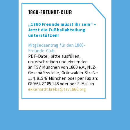
1860-FREUNDE-CLUB
„1860 Freunde müsst ihr sein“ –
Jetzt die Fußballabteilung
unterstützen!
Mitgliedsantrag für den 1860-
Freunde-Club
PDF-Datei, bitte ausfüllen,
unterschreiben und einsenden
an:TSV München von 1860 e.V., NLZ-
Geschäftsstelle, Grünwalder Straße
114, 81547 München oder per Fax an:
089/64 27 85 148 oder per E-Mail an
ekkehardt.krebs@tsv1860.org