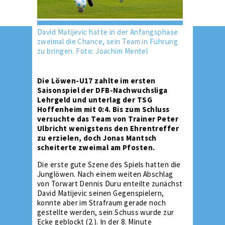
David Matijevic hatte in der Anfangsphase
zweimal die Chance, sein Team in Führung
zu bringen. Foto: Joachim Mentel
Die Löwen-U17 zahlte im ersten
Saisonspiel der DFB-Nachwuchsliga
Lehrgeld und unterlag der TSG
Hoffenheim mit 0:4. Bis zum Schluss
versuchte das Team von Trainer Peter
Ulbricht wenigstens den Ehrentreffer
zu erzielen, doch Jonas Mantsch
scheiterte zweimal am Pfosten.
Die erste gute Szene des Spiels hatten die
Junglöwen. Nach einem weiten Abschlag
von Torwart Dennis Duru enteilte zunächst
David Matijevic seinen Gegenspielern,
konnte aber im Strafraum gerade noch
gestellte werden, sein Schuss wurde zur
Ecke geblockt (2.). In der 8. Minute