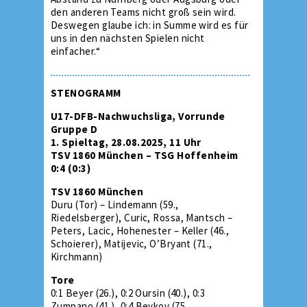
den anderen Teams nicht groß sein wird.
Deswegen glaube ich: in Summe wird es für
uns in den nächsten Spielen nicht
einfacher.“
STENOGRAMM
U17-DFB-Nachwuchsliga, Vorrunde
Gruppe D
1. Spieltag, 28.08.2025, 11 Uhr
TSV 1860 München – TSG Hoffenheim
0:4 (0:3)
TSV 1860 München
Duru (Tor) – Lindemann (59.,
Riedelsberger), Curic, Rossa, Mantsch –
Peters, Lacic, Hohenester – Keller (46.,
Schoierer), Matijevic, O’Bryant (71.,
Kirchmann)
Tore
0:1 Beyer (26.), 0:2 Oursin (40.), 0:3
Zumpano (41.), 0:4 Beykov (75.,