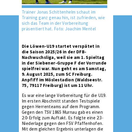
Trainer Jonas Schittenhelm schaut im
Training ganz genau hin, ist zufrieden, wie
sich das Team in der Vorbereitung
präsentiert hat. Foto: Joachim Mentel
Die Löwen-U19 startet verspätet in
die Saison 2025/26 in der DFB-
Nachwuchsliga, weil sie am 1. Spieltag
in der Siebener-Gruppe F der Vorrunde
spielfrei war. Nun geht es am Samstag,
9. August 2025, zum SC Freiburg.
Anpfiff im Möslestadion (Waldseestr.
75, 79117 Freiburg) ist um 11 Uhr.
Es war eine lange Vorbereitung für die U19.
Im ersten Abschnitt standen Testspiele
gegen Herrenteams auf dem Programm.
Gegen den TSV 1865 Murnau gab es einen
2:0-Erfolg zum Auftakt. Es folgte eine 2:3-
Niederlage gegen den FSV Pfaffenhofen.
Mit dem gleichen Ergebnis unterlagen die