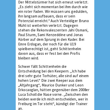
Der Mittelstürmer hat sich erneut verletzt.
„Es zieht sich momentan bei ihm durch wie
ein roter Faden. Wir müssen uns gedulden,
ihn langsam aufbauen, dass er sein
Potenzial erreicht.“ Auch Verteidiger Bruno
Mühl ist weiterhin verletzt. Dagegen
stehen die Rekonvaleszenten Jahi Osmani,
Paul Sturm, Sami Kenzeddine und Jonas
Körber auf dem Sprung in den Kader. Bei
Emre Erdogan, der noch für die U19
spielberechtigt ist, geht Schittenhelm
davon aus, dass er fest bei den Profis
bleiben wird.
Schwer fällt Schittenhelm die
Entscheidung bei den Keepern. „Ich habe
drei sehr gute Torhüter, alle sind auf einem
hohen Level.“ Die zwei Keeper aus dem
„Altjahrgang“, Maurice Dunker und Leon
Erkocaoglan, hätten gegenüber dem 2008er
Luca Scholl die Nase vorne. „Zwischen den
beiden werde ich mich entscheiden, wer in
Freiburg im Tor steht“, kündigt der Trainer
an.