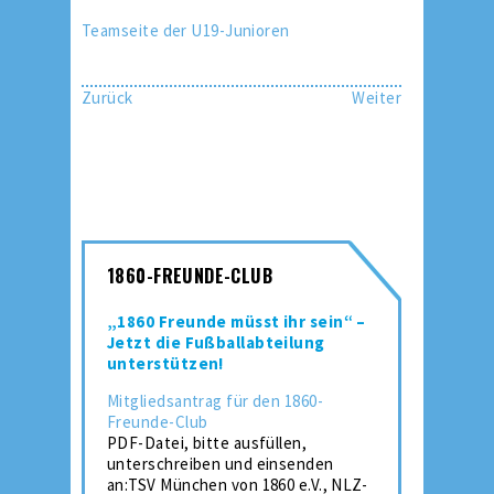
Teamseite der U19-Junioren
Zurück
Weiter
1860-FREUNDE-CLUB
„1860 Freunde müsst ihr sein“ –
Jetzt die Fußballabteilung
unterstützen!
Mitgliedsantrag für den 1860-
Freunde-Club
PDF-Datei, bitte ausfüllen,
unterschreiben und einsenden
an:TSV München von 1860 e.V., NLZ-