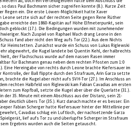
8 Metern ab, doch ein Verteidigerbein hatte dem Abschluss die
so dass Paul Bachmann sicher zugreifen konnte (8.). Kurze Zeit
er Regen ein. Die erste Löwen-Möglichkeit hatte Xaver
an Leone setzte sich auf der rechten Seite gegen Rene Rüther
ngabe erreichte den 1860-Kapitän auf Höhe Elfmeterpunkt, sein
doch geblockt (17.). Die Bedingungen wurden mit zunehmender
chwieriger. Nach Zuspiel von Raphael Wach drang Leone in den
 Schuss fand aber nicht den Weg aufs Tor (22.). Aus dem Nichts
 für Heimstetten. Zunächst wurde ein Schuss von Lukas Riglewski
hr abgewehrt, die Kugel landete bei Quentin Kehl, der halbrechts
fhielt, der Flachschuss wurde auf dem nassen Rasen immer
haltbar für Bachmann genau neben dem rechten Pfosten zum 1:0
.). Eine Hereingabe von rechts durch Leone brachte Kiefersauer im
 Kontrolle, der Ball flippte durch den Strafraum, Arin Garza setzte
an, brachte die Kugel aber nicht aufs SVH-Tor (27.). Im Anschluss an
 dem rechten Halbfeld von Riglewski kam Fabian Cavadias am ersten
tern zum Kopfball, setzte die Kugel aber über die Querlatte (31.).
in der 35. Minute mit einem Abschluss aus der Distanz, sein 21-
ber deutlich übers Tor (35.). Kurz danach machte er es besser. Ein
eper Fabian Scherger hatte Kiefersauer hinter der Mittellinie per
gewehrt, Cavadias schlug ein Luftloch, der nachsetzende Garza
Spielgerät, lief aufs Tor zu und überlupfte Scherger im Strafraum
diesem Ergebnis wurden auch die Seiten getauscht.