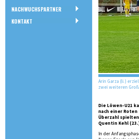
NACHWUCHSPARTNER
KONTAKT
Arin Garza (li.) erz
zwei weiteren Groß
Die Löwen-U21 kam
nach einer Roten 
Überzahl spielte
Quentin Kehl (23.
In der Anfangsphas