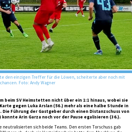
ielte den einzigen Treffer für die Löwen, scheiterte aber noch mit
chancen. Foto: Andy Wagner
 beim SV Heimstetten nicht über ein 1:1 hinaus, wobei sie
Karte gegen Luka Arslan (56.) mehr als eine halbe Stunde in
n. Die Führung der Gastgeber durch einen Distanzschuss von
) konnte Arin Garza noch vor der Pause egalisieren (36.).
e neutralisierten sich beide Teams. Den ersten Torschuss gab