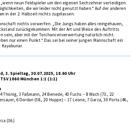
, „wenn neun Feldspieler um den eigenen Sechzehner verteidigen.
öglichkeiten, die wir leider nicht genutzt haben.“ Auf der anderen
am in der 2. Halbzeit nichts zugelassen.
nnschaft nichts vorwerfen. „Die Jungs haben alles reingehauen,
ckstand zurückgekommen. Mit der Art und Weise des Auftritts
n sein, aber mit der Torchancenverwertung natürlich nicht.
ben nur einen Punkt.“ Das sei bei seiner jungen Mannschaft ein
t Kayabunar.
, 3. Spieltag, 30.07.2025, 18.60 Uhr
TSV 1860 München 1:1 (1:1)
n
4 Thönig, 3 Faßmann, 24 Benede, 43 Fuchs – 8 Wach (73., 22
rsauer, 6 Dordan (58., 20 Hoppe) – 17 Leone, 7 Garza, 30 Porta (46.,
rza (36.)