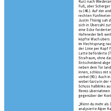
Kurz nach Wiederan
Fuß, aber Scherger 
zu (46.). Auf der a
rechten Fünfmetere
Justin Thönig sah d
sich in Überzahl z
eine Ecke forderten
Hafeneder ließ wei
köpfte Wach übers T
im Hechtsprung nach
der Linie per Kopf 
Latte beförderte (7
Strafraum, ohne da
Entscheidend abgef
neben dem Tor lande
innen, schloss mit 
vorbei (90.). Auch 
wobei Garza in der 
Schuss halblinks au
Remis übernahmen d
gegenüber der Konk
„Wenn du mehr als 3
analysierte Alper K