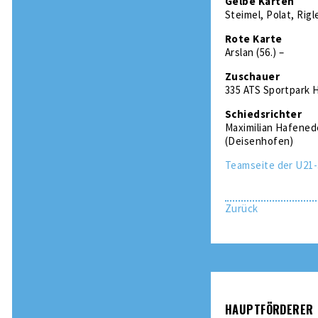
Gelbe Karten
Steimel, Polat, Rig
Rote Karte
Arslan (56.) –
Zuschauer
335 ATS Sportpark 
Schiedsrichter
Maximilian Hafenede
(Deisenhofen)
Teamseite der U21-
Zurück
HAUPTFÖRDERER