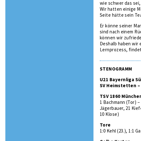
wie schwer das sei
Wir hatten einige M
Seite hätte sein Te
Er könne seiner Ma
sind nach einem Rü
können wir zufriede
Deshalb haben wir e
Lernprozess, finde
STENOGRAMM
U21 Bayernliga Süd
SV Heimstetten – 
TSV 1860 Münche
1 Bachmann (Tor) – 
Jägerbauer, 21 Kiefe
10 Klose)
Tore
1:0 Kehl (23.), 1:1 Ga