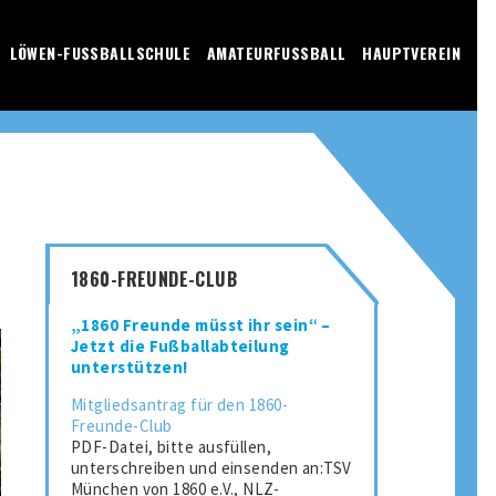
LÖWEN-FUSSBALLSCHULE
AMATEURFUSSBALL
HAUPTVEREIN
1860-FREUNDE-CLUB
„1860 Freunde müsst ihr sein“ –
Jetzt die Fußballabteilung
unterstützen!
Mitgliedsantrag für den 1860-
Freunde-Club
PDF-Datei, bitte ausfüllen,
unterschreiben und einsenden an:TSV
München von 1860 e.V., NLZ-