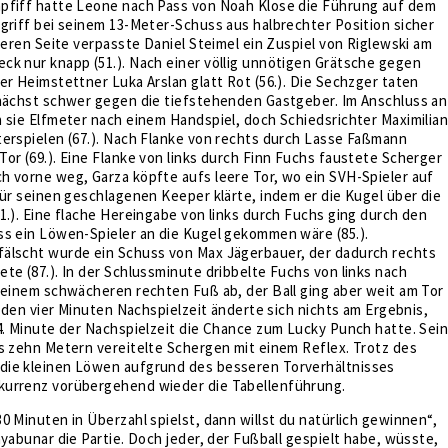
pfiff hatte Leone nach Pass von Noah Klose die Führung auf dem
griff bei seinem 13-Meter-Schuss aus halbrechter Position sicher
nderen Seite verpasste Daniel Steimel ein Zuspiel von Riglewski am
ck nur knapp (51.). Nach einer völlig unnötigen Grätsche gegen
er Heimstettner Luka Arslan glatt Rot (56.). Die Sechzger taten
unächst schwer gegen die tiefstehenden Gastgeber. Im Anschluss an
 sie Elfmeter nach einem Handspiel, doch Schiedsrichter Maximilia
terspielen (67.). Nach Flanke von rechts durch Lasse Faßmann
or (69.). Eine Flanke von links durch Finn Fuchs faustete Scherger
 vorne weg, Garza köpfte aufs leere Tor, wo ein SVH-Spieler auf
für seinen geschlagenen Keeper klärte, indem er die Kugel über die
1.). Eine flache Hereingabe von links durch Fuchs ging durch den
ss ein Löwen-Spieler an die Kugel gekommen wäre (85.).
älscht wurde ein Schuss von Max Jägerbauer, der dadurch rechts
te (87.). In der Schlussminute dribbelte Fuchs von links nach
seinem schwächeren rechten Fuß ab, der Ball ging aber weit am Tor
in den vier Minuten Nachspielzeit änderte sich nichts am Ergebnis,
4. Minute der Nachspielzeit die Chance zum Lucky Punch hatte. Sei
s zehn Metern vereitelte Schergen mit einem Reflex. Trotz des
ie kleinen Löwen aufgrund des besseren Torverhältnisses
urrenz vorübergehend wieder die Tabellenführung.
0 Minuten in Überzahl spielst, dann willst du natürlich gewinnen“,
ayabunar die Partie. Doch jeder, der Fußball gespielt habe, wüsste,