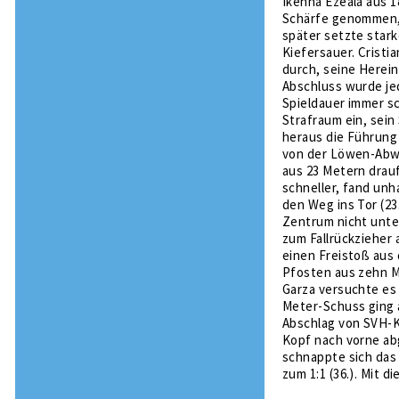
Ikenna Ezeala aus 1
Schärfe genommen, 
später setzte stark
Kiefersauer. Cristi
durch, seine Herei
Abschluss wurde je
Spieldauer immer s
Strafraum ein, sein
heraus die Führung
von der Löwen-Abwe
aus 23 Metern drau
schneller, fand un
den Weg ins Tor (23
Zentrum nicht unter
zum Fallrückzieher 
einen Freistoß aus
Pfosten aus zehn Me
Garza versuchte es 
Meter-Schuss ging a
Abschlag von SVH-Ke
Kopf nach vorne ab
schnappte sich das 
zum 1:1 (36.). Mit 