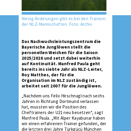
Wenig Änderungen gibt es bei den Trainern
der NLZ-Mannschaften. Foto: Archiv
Das Nachwuchsleistungszentrum die
Bayerische Junglöwen stellt die
personellen Weichen für die Saison
2025/2026 und setzt dabei weiterhin
auf Kontinuität. Manfred Paula geht
bereits ins siebte Jahr als NLZ-Leiter,
Roy Matthes, der für die
Organisation im NLZ zuständig ist,
arbeitet seit 2007 für die Junglöwen.
„Nachdem uns Felix Hirschnagl nach sechs
Jahren in Richtung Dortmund verlassen
hat, mussten wir die Position des
Cheftrainers der U21 neu besetzen“, sagt
Manfred Paula. „Mit Alper Kayabunar haben
wir einen erfahrenen Trainer gefunden, der
die letzten drei Jahre Türkgücü München