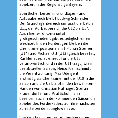
Spielzeit in der Regionalliga Bayern.
Sportlicher Leiter im Grundlagen- und
Aufbaubereich bleibt Ludwig Schneider.
Der Grundlagenbereich umfasst die U9 bis
U11, der Aufbaubereich die U12 bis U14.
Auch hier wird Kontinuität
großgeschrieben, gibt es lediglich einen
Wechsel. In den Förderligen bleiben die
Cheftrainerpositionen mit Florian Sterner
(U14) und Michael Ott (U13) gleich besetzt,
Rui Menezes ist erneut für die U12
verantwortlich und in der U11 trägt, wie in
der aktuellen Saison, Heico Kleinschmidt
die Verantwortung. Max Ude geht
erstmalig als Cheftrainer mit der U10 in die
Saison und die U9 bleibt in den bewährten
Händen von Christian Hufnagel. Stefan
Frauendorfer und Paul Schuhmann
bereiten auch in der kommenden Saison die
Spieler des Förderkaders auf ihre nächsten
Schritte bei den Junglöwen vor.
Von den teamübergreifenden Bereichen