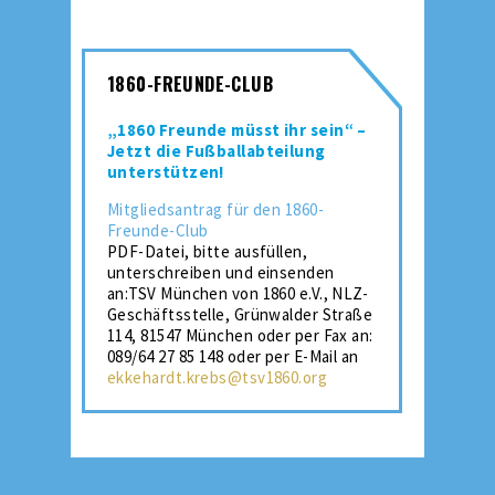
1860-FREUNDE-CLUB
„1860 Freunde müsst ihr sein“ –
Jetzt die Fußballabteilung
unterstützen!
Mitgliedsantrag für den 1860-
Freunde-Club
PDF-Datei, bitte ausfüllen,
unterschreiben und einsenden
an:TSV München von 1860 e.V., NLZ-
Geschäftsstelle, Grünwalder Straße
114, 81547 München oder per Fax an:
089/64 27 85 148 oder per E-Mail an
ekkehardt.krebs@tsv1860.org