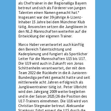
als Cheftrainer in der Regionalliga Bayern
betreut und sich als Förderer von jungen
Talenten einen Namen gemacht hat.“
Insgesamt war der 39-jährige A-Lizenz-
Inhaber 15 Jahre bei dem Münchner Klub
tätig. Ansonsten setzen die Junglöwen in
den NLZ-Mannschaften weiterhin auf die
Entwicklung der eigenen Trainer.
Marco Haber verantwortet auch künftig
den Bereich Talentsichtung und
Kaderplanung und fungiert als Sportlicher
Leiter für die Mannschaften U15 bis U17.
Die U19 wird auch in Zukunft von Jonas
Schittenhelm verantwortet, der mit dem
Team 2022 die Rückkehr in die A-Junioren-
Bundesliga perfekt gemacht hatte und seit
mittlerweile acht Jahren erfolgreich als
Junglöwentrainer tätig ist. Peter Ulbricht
wird den Jahrgang 2009 weiter begleiten
und in der Saison 2025/26 die Position des
U17-Trainers einnehmen. Die U16 wird von
Christian Stegmaier betreut. Aleksandar
Stankovic führt erneut die U15 durch die