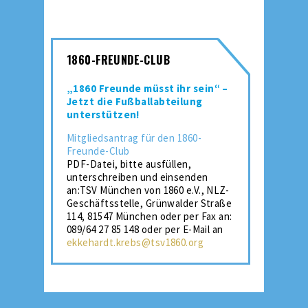
1860-FREUNDE-CLUB
„1860 Freunde müsst ihr sein“ –
Jetzt die Fußballabteilung
unterstützen!
Mitgliedsantrag für den 1860-
Freunde-Club
PDF-Datei, bitte ausfüllen,
unterschreiben und einsenden
an:TSV München von 1860 e.V., NLZ-
Geschäftsstelle, Grünwalder Straße
114, 81547 München oder per Fax an:
089/64 27 85 148 oder per E-Mail an
ekkehardt.krebs@tsv1860.org