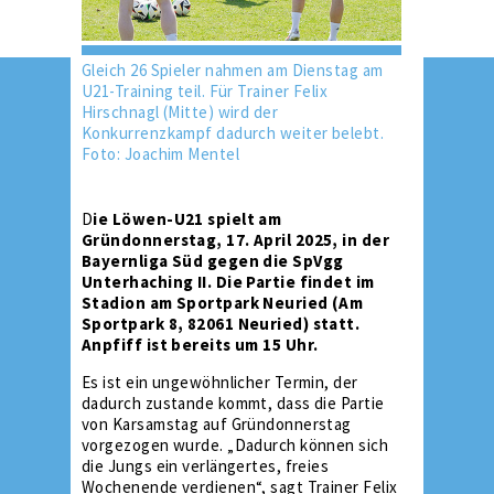
Gleich 26 Spieler nahmen am Dienstag am
U21-Training teil. Für Trainer Felix
Hirschnagl (Mitte) wird der
Konkurrenzkampf dadurch weiter belebt.
Foto: Joachim Mentel
D
ie Löwen-U21 spielt am
Gründonnerstag, 17. April 2025, in der
Bayernliga Süd gegen die SpVgg
Unterhaching II. Die Partie findet im
Stadion am Sportpark Neuried (Am
Sportpark 8, 82061 Neuried) statt.
Anpfiff ist bereits um 15 Uhr.
Es ist ein ungewöhnlicher Termin, der
dadurch zustande kommt, dass die Partie
von Karsamstag auf Gründonnerstag
vorgezogen wurde. „Dadurch können sich
die Jungs ein verlängertes, freies
Wochenende verdienen“, sagt Trainer Felix