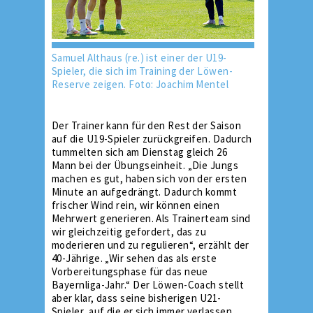
Samuel Althaus (re.) ist einer der U19-
Spieler, die sich im Training der Löwen-
Reserve zeigen. Foto: Joachim Mentel
Der Trainer kann für den Rest der Saison
auf die U19-Spieler zurückgreifen. Dadurch
tummelten sich am Dienstag gleich 26
Mann bei der Übungseinheit. „Die Jungs
machen es gut, haben sich von der ersten
Minute an aufgedrängt. Dadurch kommt
frischer Wind rein, wir können einen
Mehrwert generieren. Als Trainerteam sind
wir gleichzeitig gefordert, das zu
moderieren und zu regulieren“, erzählt der
40-Jährige. „Wir sehen das als erste
Vorbereitungsphase für das neue
Bayernliga-Jahr.“ Der Löwen-Coach stellt
aber klar, dass seine bisherigen U21-
Spieler, auf die er sich immer verlassen