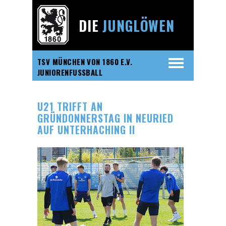
DIE
JUNGLÖWEN
TSV MÜNCHEN VON 1860 E.V.
JUNIORENFUSSBALL
U21 TRIFFT AN
GRÜNDONNERSTAG IN NEURIED
AUF UNTERHACHING II