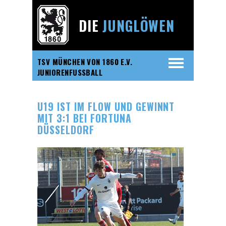
DIE
JUNGLÖWEN
TSV MÜNCHEN VON 1860 E.V.
JUNIORENFUSSBALL
U19 IST IM FLOW UND GEWINNT
MIT 3:1 BEI FORTUNA
DÜSSELDORF