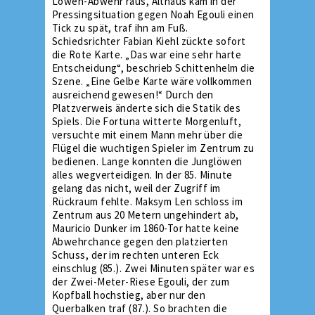
Löwen-Abwehr raus, Althaus kam in der
Pressingsituation gegen Noah Egouli einen
Tick zu spät, traf ihn am Fuß.
Schiedsrichter Fabian Kiehl zückte sofort
die Rote Karte. „Das war eine sehr harte
Entscheidung“, beschrieb Schittenhelm die
Szene. „Eine Gelbe Karte wäre vollkommen
ausreichend gewesen!“ Durch den
Platzverweis änderte sich die Statik des
Spiels. Die Fortuna witterte Morgenluft,
versuchte mit einem Mann mehr über die
Flügel die wuchtigen Spieler im Zentrum zu
bedienen. Lange konnten die Junglöwen
alles wegverteidigen. In der 85. Minute
gelang das nicht, weil der Zugriff im
Rückraum fehlte. Maksym Len schloss im
Zentrum aus 20 Metern ungehindert ab,
Mauricio Dunker im 1860-Tor hatte keine
Abwehrchance gegen den platzierten
Schuss, der im rechten unteren Eck
einschlug (85.). Zwei Minuten später war es
der Zwei-Meter-Riese Egouli, der zum
Kopfball hochstieg, aber nur den
Querbalken traf (87.). So brachten die