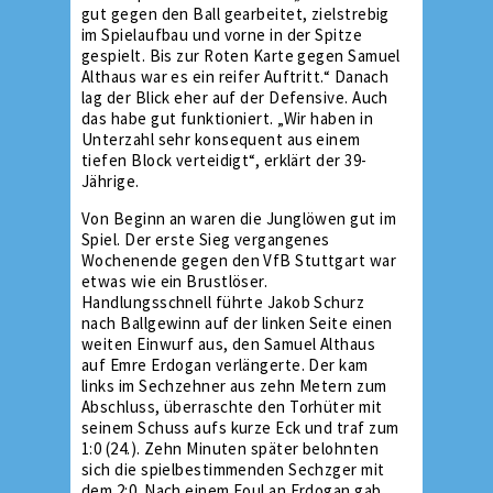
gut gegen den Ball gearbeitet, zielstrebig
im Spielaufbau und vorne in der Spitze
gespielt. Bis zur Roten Karte gegen Samuel
Althaus war es ein reifer Auftritt.“ Danach
lag der Blick eher auf der Defensive. Auch
das habe gut funktioniert. „Wir haben in
Unterzahl sehr konsequent aus einem
tiefen Block verteidigt“, erklärt der 39-
Jährige.
Von Beginn an waren die Junglöwen gut im
Spiel. Der erste Sieg vergangenes
Wochenende gegen den VfB Stuttgart war
etwas wie ein Brustlöser.
Handlungsschnell führte Jakob Schurz
nach Ballgewinn auf der linken Seite einen
weiten Einwurf aus, den Samuel Althaus
auf Emre Erdogan verlängerte. Der kam
links im Sechzehner aus zehn Metern zum
Abschluss, überraschte den Torhüter mit
seinem Schuss aufs kurze Eck und traf zum
1:0 (24.). Zehn Minuten später belohnten
sich die spielbestimmenden Sechzger mit
dem 2:0. Nach einem Foul an Erdogan gab