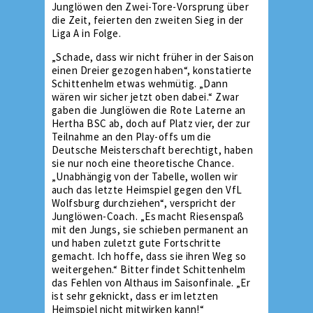
Junglöwen den Zwei-Tore-Vorsprung über
die Zeit, feierten den zweiten Sieg in der
Liga A in Folge.
„Schade, dass wir nicht früher in der Saison
einen Dreier gezogen haben“, konstatierte
Schittenhelm etwas wehmütig. „Dann
wären wir sicher jetzt oben dabei.“ Zwar
gaben die Junglöwen die Rote Laterne an
Hertha BSC ab, doch auf Platz vier, der zur
Teilnahme an den Play-offs um die
Deutsche Meisterschaft berechtigt, haben
sie nur noch eine theoretische Chance.
„Unabhängig von der Tabelle, wollen wir
auch das letzte Heimspiel gegen den VfL
Wolfsburg durchziehen“, verspricht der
Junglöwen-Coach. „Es macht Riesenspaß
mit den Jungs, sie schieben permanent an
und haben zuletzt gute Fortschritte
gemacht. Ich hoffe, dass sie ihren Weg so
weitergehen.“ Bitter findet Schittenhelm
das Fehlen von Althaus im Saisonfinale. „Er
ist sehr geknickt, dass er im letzten
Heimspiel nicht mitwirken kann!“