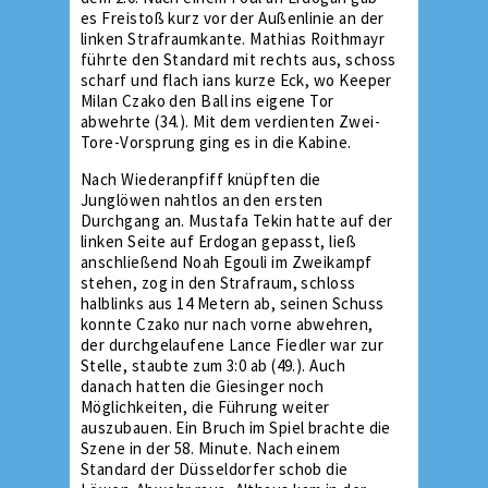
es Freistoß kurz vor der Außenlinie an der
linken Strafraumkante. Mathias Roithmayr
führte den Standard mit rechts aus, schoss
scharf und flach ians kurze Eck, wo Keeper
Milan Czako den Ball ins eigene Tor
abwehrte (34.). Mit dem verdienten Zwei-
Tore-Vorsprung ging es in die Kabine.
Nach Wiederanpfiff knüpften die
Junglöwen nahtlos an den ersten
Durchgang an. Mustafa Tekin hatte auf der
linken Seite auf Erdogan gepasst, ließ
anschließend Noah Egouli im Zweikampf
stehen, zog in den Strafraum, schloss
halblinks aus 14 Metern ab, seinen Schuss
konnte Czako nur nach vorne abwehren,
der durchgelaufene Lance Fiedler war zur
Stelle, staubte zum 3:0 ab (49.). Auch
danach hatten die Giesinger noch
Möglichkeiten, die Führung weiter
auszubauen. Ein Bruch im Spiel brachte die
Szene in der 58. Minute. Nach einem
Standard der Düsseldorfer schob die