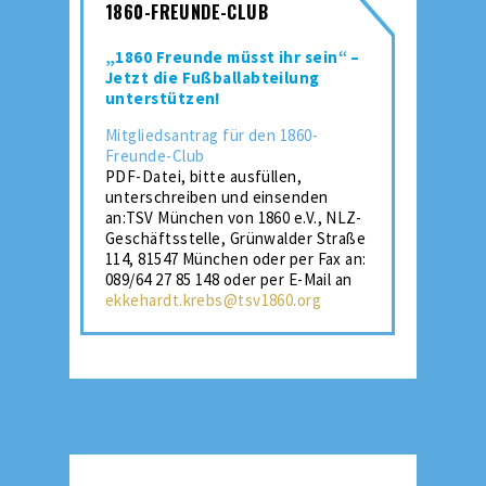
1860-FREUNDE-CLUB
„1860 Freunde müsst ihr sein“ –
Jetzt die Fußballabteilung
unterstützen!
Mitgliedsantrag für den 1860-
Freunde-Club
PDF-Datei, bitte ausfüllen,
unterschreiben und einsenden
an:TSV München von 1860 e.V., NLZ-
Geschäftsstelle, Grünwalder Straße
114, 81547 München oder per Fax an:
089/64 27 85 148 oder per E-Mail an
ekkehardt.krebs@tsv1860.org