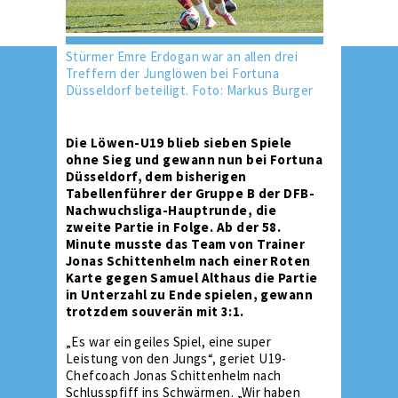
Stürmer Emre Erdogan war an allen drei
Treffern der Junglöwen bei Fortuna
Düsseldorf beteiligt. Foto: Markus Burger
Die Löwen-U19 blieb sieben Spiele
ohne Sieg und gewann nun bei Fortuna
Düsseldorf, dem bisherigen
Tabellenführer der Gruppe B der DFB-
Nachwuchsliga-Hauptrunde, die
zweite Partie in Folge. Ab der 58.
Minute musste das Team von Trainer
Jonas Schittenhelm nach einer Roten
Karte gegen Samuel Althaus die Partie
in Unterzahl zu Ende spielen, gewann
trotzdem souverän mit 3:1.
„Es war ein geiles Spiel, eine super
Leistung von den Jungs“, geriet U19-
Chefcoach Jonas Schittenhelm nach
Schlusspfiff ins Schwärmen. „Wir haben