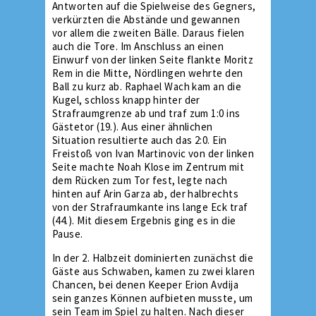
Antworten auf die Spielweise des Gegners,
verkürzten die Abstände und gewannen
vor allem die zweiten Bälle. Daraus fielen
auch die Tore. Im Anschluss an einen
Einwurf von der linken Seite flankte Moritz
Rem in die Mitte, Nördlingen wehrte den
Ball zu kurz ab. Raphael Wach kam an die
Kugel, schloss knapp hinter der
Strafraumgrenze ab und traf zum 1:0 ins
Gästetor (19.). Aus einer ähnlichen
Situation resultierte auch das 2:0. Ein
Freistoß von Ivan Martinovic von der linken
Seite machte Noah Klose im Zentrum mit
dem Rücken zum Tor fest, legte nach
hinten auf Arin Garza ab, der halbrechts
von der Strafraumkante ins lange Eck traf
(44.). Mit diesem Ergebnis ging es in die
Pause.
In der 2. Halbzeit dominierten zunächst die
Gäste aus Schwaben, kamen zu zwei klaren
Chancen, bei denen Keeper Erion Avdija
sein ganzes Können aufbieten musste, um
sein Team im Spiel zu halten. Nach dieser