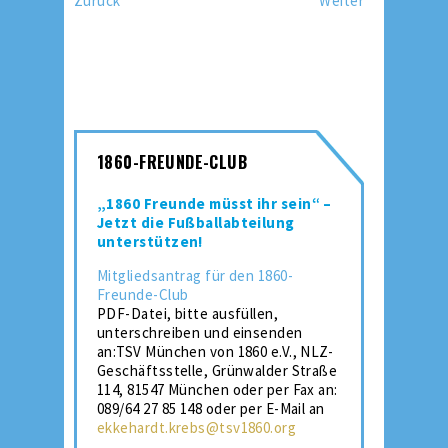
Zurück
Weiter
1860-FREUNDE-CLUB
„1860 Freunde müsst ihr sein“ –
Jetzt die Fußballabteilung
unterstützen!
Mitgliedsantrag für den 1860-
Freunde-Club
PDF-Datei, bitte ausfüllen,
unterschreiben und einsenden
an:TSV München von 1860 e.V., NLZ-
Geschäftsstelle, Grünwalder Straße
114, 81547 München oder per Fax an:
089/64 27 85 148 oder per E-Mail an
ekkehardt.krebs@tsv1860.org