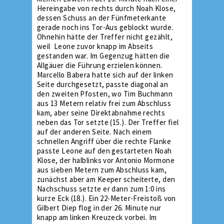
Hereingabe von rechts durch Noah Klose,
dessen Schuss an der Fünfmeterkante
gerade noch ins Tor-Aus geblockt wurde.
Ohnehin hätte der Treffer nicht gezählt,
weil Leone zuvor knapp im Abseits
gestanden war. Im Gegenzug hätten die
Allgäuer die Führung erzielen können.
Marcello Babera hatte sich auf der linken
Seite durchgesetzt, passte diagonal an
den zweiten Pfosten, wo Tim Buchmann
aus 13 Metern relativ frei zum Abschluss
kam, aber seine Direktabnahme rechts
neben das Tor setzte (15.). Der Treffer fiel
auf der anderen Seite. Nach einem
schnellen Angriff über die rechte Flanke
passte Leone auf den gestarteten Noah
Klose, der halblinks vor Antonio Mormone
aus sieben Metern zum Abschluss kam,
zunächst aber am Keeper scheiterte, den
Nachschuss setzte er dann zum 1:0 ins
kurze Eck (18.). Ein 22-Meter-Freistoß von
Gilbert Diep flog in der 26. Minute nur
knapp am linken Kreuzeck vorbei. Im