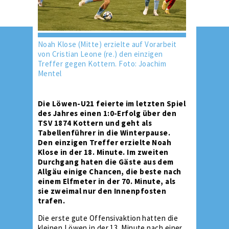
Noah Klose (Mitte) erzielte auf Vorarbeit
von Cristian Leone (re.) den einzigen
Treffer gegen Kottern. Foto: Joachim
Mentel
Die Löwen-U21 feierte im letzten Spiel
des Jahres einen 1:0-Erfolg über den
TSV 1874 Kottern und geht als
Tabellenführer in die Winterpause.
Den einzigen Treffer erzielte Noah
Klose in der 18. Minute. Im zweiten
Durchgang haten die Gäste aus dem
Allgäu einige Chancen, die beste nach
einem Elfmeter in der 70. Minute, als
sie zweimal nur den Innenpfosten
trafen.
Die erste gute Offensivaktion hatten die
kleinen Löwen in der 13. Minute nach einer