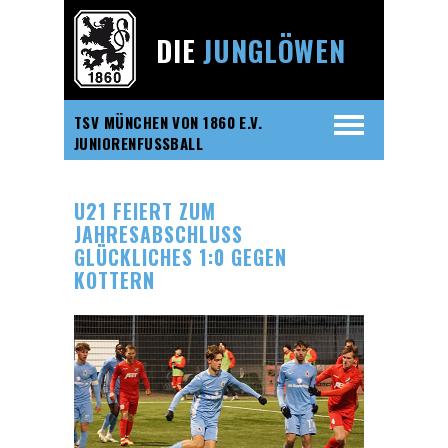
DIE
JUNGLÖWEN
TSV MÜNCHEN VON 1860 E.V.
JUNIORENFUSSBALL
U21 FEIERT ZUM
JAHRESABSCHLUSS
GLÜCKLICHES 1:0 GEGEN
KOTTERN