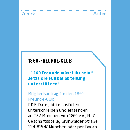
Zurück
Weiter
1860-FREUNDE-CLUB
„1860 Freunde müsst ihr sein“ –
Jetzt die Fußballabteilung
unterstützen!
Mitgliedsantrag für den 1860-
Freunde-Club
PDF-Datei, bitte ausfüllen,
unterschreiben und einsenden
an:TSV München von 1860 e.V., NLZ-
Geschäftsstelle, Grünwalder Straße
114, 81547 München oder per Fax an: