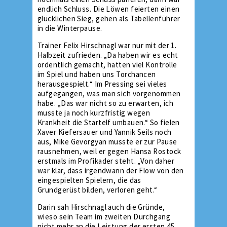
endlich Schluss. Die Löwen feierten einen
glücklichen Sieg, gehen als Tabellenführer
in die Winterpause.
Trainer Felix Hirschnagl war nur mit der 1.
Halbzeit zufrieden. „Da haben wir es echt
ordentlich gemacht, hatten viel Kontrolle
im Spiel und haben uns Torchancen
herausgespielt.“ Im Pressing sei vieles
aufgegangen, was man sich vorgenommen
habe. „Das war nicht so zu erwarten, ich
musste ja noch kurzfristig wegen
Krankheit die Startelf umbauen.“ So fielen
Xaver Kiefersauer und Yannik Seils noch
aus, Mike Gevorgyan musste er zur Pause
rausnehmen, weil er gegen Hansa Rostock
erstmals im Profikader steht. „Von daher
war klar, dass irgendwann der Flow von den
eingespielten Spielern, die das
Grundgerüst bilden, verloren geht.“
Darin sah Hirschnagl auch die Gründe,
wieso sein Team im zweiten Durchgang
nicht mehr an die Leistung der ersten 45