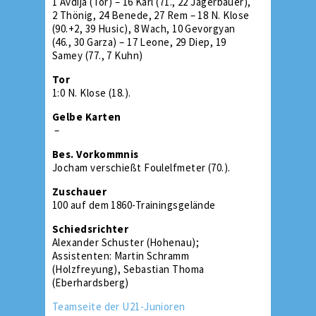
1 Avdija (Tor) – 16 Karl (71., 22 Jägerbauer),
2 Thönig, 24 Benede, 27 Rem – 18 N. Klose
(90.+2, 39 Husic), 8 Wach, 10 Gevorgyan
(46., 30 Garza) – 17 Leone, 29 Diep, 19
Samey (77., 7 Kuhn)
Tor
1:0 N. Klose (18.).
Gelbe Karten
–
Bes. Vorkommnis
Jocham verschießt Foulelfmeter (70.).
Zuschauer
100 auf dem 1860-Trainingsgelände
Schiedsrichter
Alexander Schuster (Hohenau);
Assistenten: Martin Schramm
(Holzfreyung), Sebastian Thoma
(Eberhardsberg)
Teamseite der U21-Junioren