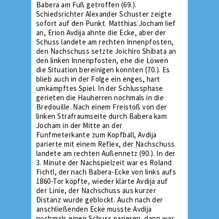
Babera am Fuß getroffen (69.).
Schiedsrichter Alexander Schuster zeigte
sofort auf den Punkt. Matthias Jocham lief
an, Erion Avdija ahnte die Ecke, aber der
Schuss landete am rechten Innenpfosten,
den Nachschuss setzte Joichiro Shibata an
den linken Innenpfosten, ehe die Löwen
die Situation bereinigen konnten (70.). Es
blieb auch in der Folge ein enges, hart
umkämpftes Spiel. In der Schlussphase
gerieten die Hauherren nochmals in die
Bredouille. Nach einem Freistoß von der
linken Strafraumseite durch Babera kam
Jocham in der Mitte an der
Fünfmeterkante zum Kopfball, Avdija
parierte mit einem Reflex, der Nachschuss
landete am rechten Außennetz (90.). In der
3. Minute der Nachspielzeit war es Roland
Fichtl, der nach Babera-Ecke von links aufs
1860-Tor köpfte, wieder klärte Avdija auf
der Linie, der Nachschuss aus kurzer
Distanz wurde geblockt. Auch nach der
anschließenden Ecke musste Avdija
nochmals einen Schuss parieren, dann war