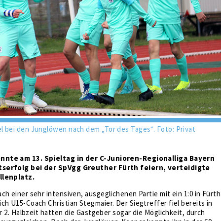
l bei den Junglöwen nach dem „Tor des Tages“. Foto: Privat
nte am 13. Spieltag in der C-Junioren-Regionalliga Bayern
serfolg bei der SpVgg Greuther Fürth feiern, verteidigte
llenplatz.
ch einer sehr intensiven, ausgeglichenen Partie mit ein 1:0 in Fürth
ch U15-Coach Christian Stegmaier. Der Siegtreffer fiel bereits in
er 2. Halbzeit hatten die Gastgeber sogar die Möglichkeit, durch