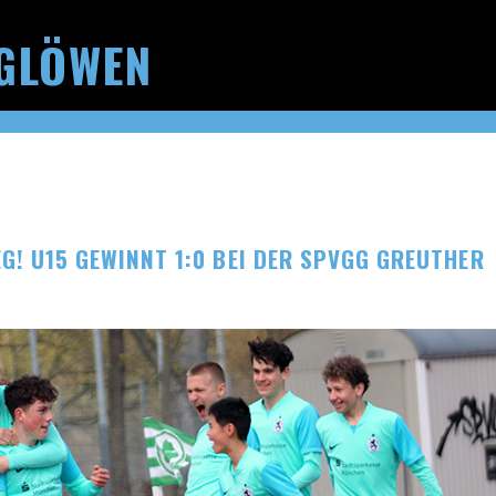
GLÖWEN
G! U15 GEWINNT 1:0 BEI DER SPVGG GREUTHER