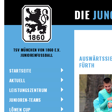
DIE
JUN
TSV MÜNCHEN VON 1860 E.V.
JUNIORENFUSSBALL
AUSWÄRTSSIE
FÜRTH
STARTSEITE
AKTUELL
LEISTUNGSZENTRUM
JUNIOREN-TEAMS
LÖWEN CUP