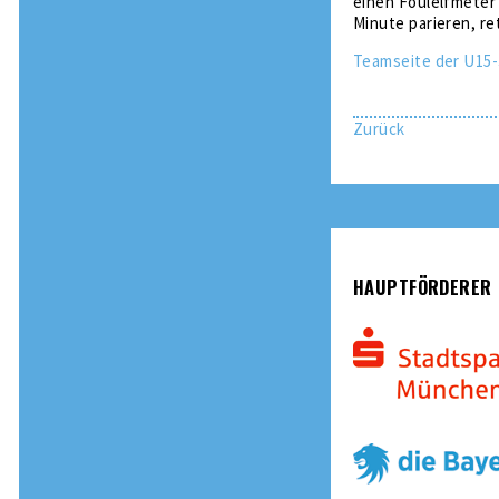
einen Foulelfmeter
Minute parieren, re
Teamseite der U15-
Zurück
HAUPTFÖRDERER