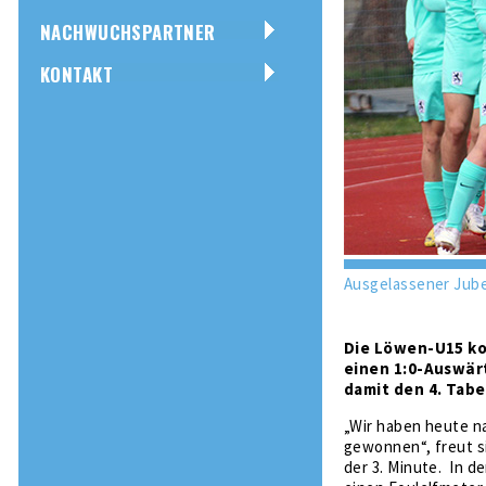
NACHWUCHSPARTNER
KONTAKT
Ausgelassener Jube
Die Löwen-U15 kon
einen 1:0-Auswärt
damit den 4. Tabe
„Wir haben heute na
gewonnen“, freut si
der 3. Minute. In d