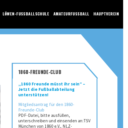
LÖWEN-FUSSBALLSCHULE
AMATEURFUSSBALL
HAUPTVEREIN
1860-FREUNDE-CLUB
„1860 Freunde müsst ihr sein“ –
Jetzt die Fußballabteilung
unterstützen!
Mitgliedsantrag für den 1860-
Freunde-Club
PDF-Datei, bitte ausfüllen,
unterschreiben und einsenden an:TSV
München von 1860 e.V., NLZ-