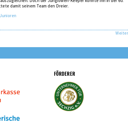
 auszugleichen. Doch der Junglöwen-Keeper konnte ihn in der 60.
ttete damit seinem Team den Dreier.
Junioren
Weite
FÖRDERER