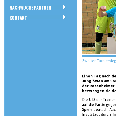
NACHWUCHSPARTNER
KONTAKT
Zweiter Turniersie
Einen Tag nach de
Junglöwen am Son
der Rosenheimer G
bezwangen sie den
Die U13 der Trainer
auf die Partie gege
Spiele deutlich. Au
Ingolstadt durch. 