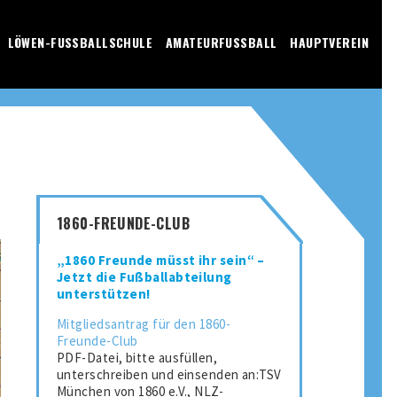
LÖWEN-FUSSBALLSCHULE
AMATEURFUSSBALL
HAUPTVEREIN
1860-FREUNDE-CLUB
„1860 Freunde müsst ihr sein“ –
Jetzt die Fußballabteilung
unterstützen!
Mitgliedsantrag für den 1860-
Freunde-Club
PDF-Datei, bitte ausfüllen,
unterschreiben und einsenden an:TSV
München von 1860 e.V., NLZ-