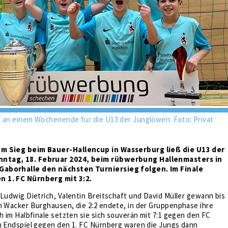
g an einem Wochenende für die U13 der Junglöwen. Foto: Privat
m Sieg beim Bauer-Hallencup in Wasserburg ließ die U13 der
ntag, 18. Februar 2024, beim rübwerbung Hallenmasters in
aborhalle den nächsten Turniersieg folgen. Im Finale
 1. FC Nürnberg mit 3:2.
 Ludwig Dietrich, Valentin Breitschaft und David Müller gewann bis
n Wacker Burghausen, die 2:2 endete, in der Gruppenphase ihre
ch im Halbfinale setzten sie sich souverän mit 7:1 gegen den FC
Im Endspiel gegen den 1. FC Nürnberg waren die Jungs dann