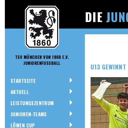
DIE
JUN
TSV MÜNCHEN VON 1860 E.V.
JUNIORENFUSSBALL
U13 GEWINNT
STARTSEITE
AKTUELL
LEISTUNGSZENTRUM
JUNIOREN-TEAMS
LÖWEN CUP