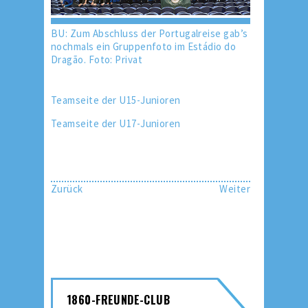
BU: Zum Abschluss der Portugalreise gab’s
nochmals ein Gruppenfoto im Estádio do
Dragão. Foto: Privat
Teamseite der U15-Junioren
Teamseite der U17-Junioren
Zurück
Weiter
1860-FREUNDE-CLUB