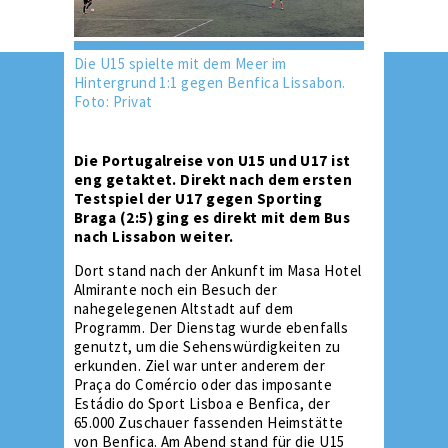
Die U15 spielte mit dem Meer im
Hintergrund 1:1 gegen Benfica Lissabon.
Foto: Privat
Die Portugalreise von U15 und U17 ist
eng getaktet. Direkt nach dem ersten
Testspiel der U17 gegen Sporting
Braga (2:5) ging es direkt mit dem Bus
nach Lissabon weiter.
Dort stand nach der Ankunft im Masa Hotel
Almirante noch ein Besuch der
nahegelegenen Altstadt auf dem
Programm. Der Dienstag wurde ebenfalls
genutzt, um die Sehenswürdigkeiten zu
erkunden. Ziel war unter anderem der
Praça do Comércio oder das imposante
Estádio do Sport Lisboa e Benfica, der
65.000 Zuschauer fassenden Heimstätte
von Benfica. Am Abend stand für die U15