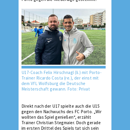
U17-Coach Felix Hirschnagl (li.) mit Porto-
Trainer Ricardo Costa (re.), der einst mit
dem VfL Wolfsburg die Deutsche
Meisterschaft gewann. Foto: Privat
Direkt nach der U17 spielte auch die U15
gegen den Nachwuchs des FC Porto. „Wir
wollten das Spiel genießen“, erzählt
Trainer Christian Stegmaier. Doch gerade
im ersten Drittel des Spiels tat sich sein