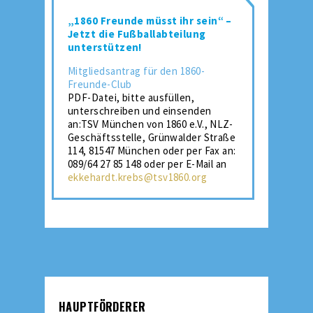
„1860 Freunde müsst ihr sein“ –
Jetzt die Fußballabteilung
unterstützen!
Mitgliedsantrag für den 1860-
Freunde-Club
PDF-Datei, bitte ausfüllen,
unterschreiben und einsenden
an:TSV München von 1860 e.V., NLZ-
Geschäftsstelle, Grünwalder Straße
114, 81547 München oder per Fax an:
089/64 27 85 148 oder per E-Mail an
ekkehardt.krebs@tsv1860.org
HAUPTFÖRDERER