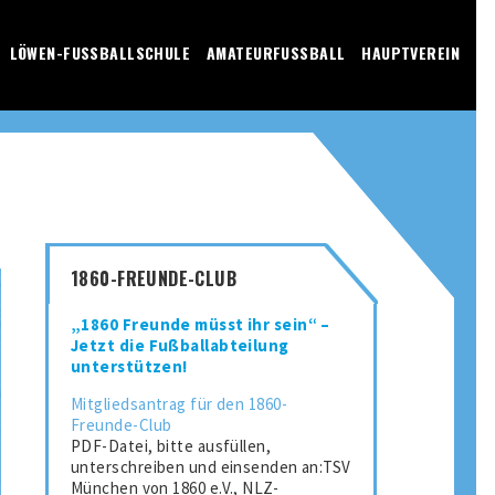
LÖWEN-FUSSBALLSCHULE
AMATEURFUSSBALL
HAUPTVEREIN
1860-FREUNDE-CLUB
„1860 Freunde müsst ihr sein“ –
Jetzt die Fußballabteilung
unterstützen!
Mitgliedsantrag für den 1860-
Freunde-Club
PDF-Datei, bitte ausfüllen,
unterschreiben und einsenden an:TSV
München von 1860 e.V., NLZ-