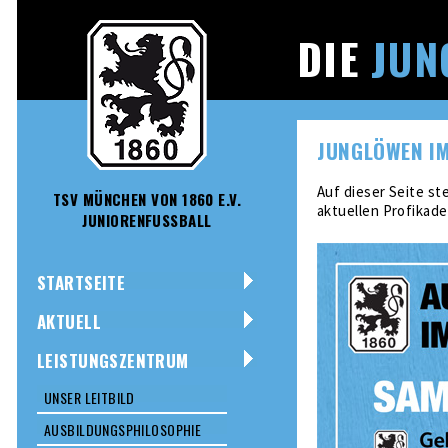
DIE
JUN
JUNGLÖWEN I
Auf dieser Seite ste
TSV MÜNCHEN VON 1860 E.V.
aktuellen Profikad
JUNIORENFUSSBALL
STARTSEITE
AKTUELL
LEISTUNGSZENTRUM
UNSER LEITBILD
AUSBILDUNGSPHILOSOPHIE