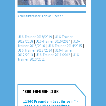
Athletiktrainer Tobias Stefer
U16-Trainer 2018/2019
|
U16-Trainer
2017/2018
|
U16-Trainer 2016/2017
|
U16-
Trainer 2015/2016
|
U16-Trainer 2014/2015
|
U16-Trainer 2013/2014
|
U16-Trainer
2012/2013
|
U16-Trainer 2011/2012
|
U16-
Trainer 2010/2011
1860-FREUNDE-CLUB
„1860 Freunde müsst ihr sein“ –
Jetzt die Fußballabteilung