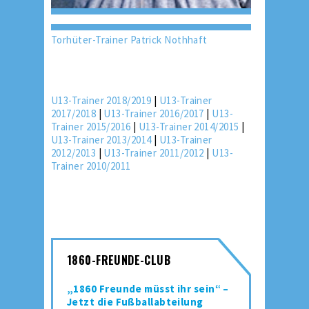
Torhüter-Trainer Patrick Nothhaft
U13-Trainer 2018/2019
|
U13-Trainer
2017/2018
|
U13-Trainer 2016/2017
|
U13-
Trainer 2015/2016
|
U13-Trainer 2014/2015
|
U13-Trainer 2013/2014
|
U13-Trainer
2012/2013
|
U13-Trainer 2011/2012
|
U13-
Trainer 2010/2011
1860-FREUNDE-CLUB
„1860 Freunde müsst ihr sein“ –
Jetzt die Fußballabteilung