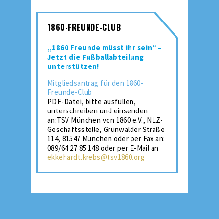
1860-FREUNDE-CLUB
„1860 Freunde müsst ihr sein“ –
Jetzt die Fußballabteilung
unterstützen!
Mitgliedsantrag für den 1860-
Freunde-Club
PDF-Datei, bitte ausfüllen,
unterschreiben und einsenden
an:TSV München von 1860 e.V., NLZ-
Geschäftsstelle, Grünwalder Straße
114, 81547 München oder per Fax an:
089/64 27 85 148 oder per E-Mail an
ekkehardt.krebs@tsv1860.org