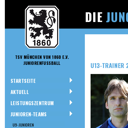
DIE
JUN
TSV MÜNCHEN VON 1860 E.V.
JUNIORENFUSSBALL
U13-TRAINER 
STARTSEITE
AKTUELL
LEISTUNGSZENTRUM
JUNIOREN-TEAMS
U9-JUNIOREN