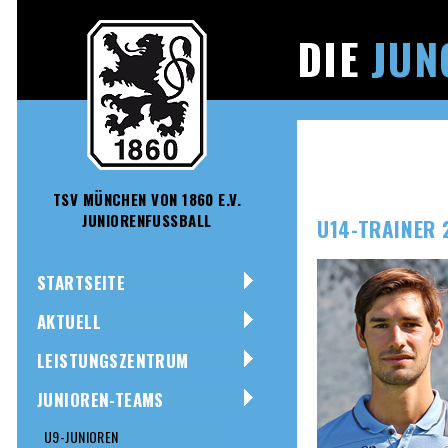
DIE
JUN
TSV MÜNCHEN VON 1860 E.V.
JUNIORENFUSSBALL
U14-TRAINER 
STARTSEITE
AKTUELL
LEISTUNGSZENTRUM
JUNIOREN-TEAMS
U9-JUNIOREN