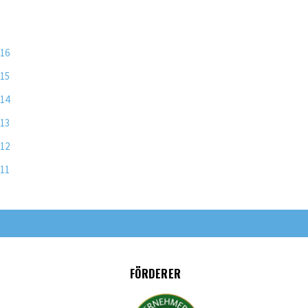
016
015
014
013
012
011
FÖRDERER