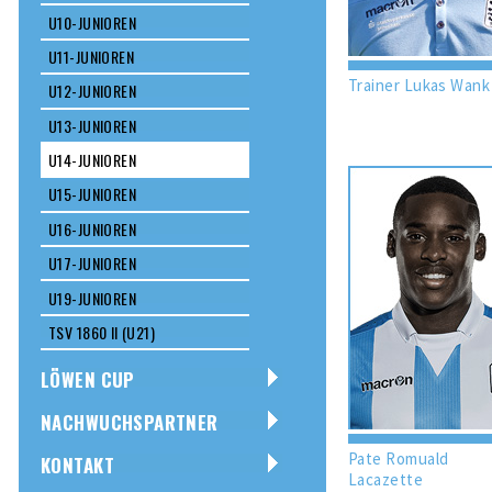
U10-JUNIOREN
U11-JUNIOREN
Trainer Lukas Wank
U12-JUNIOREN
U13-JUNIOREN
U14-JUNIOREN
U15-JUNIOREN
U16-JUNIOREN
U17-JUNIOREN
U19-JUNIOREN
TSV 1860 II (U21)
LÖWEN CUP
NACHWUCHSPARTNER
Pate Romuald
KONTAKT
Lacazette