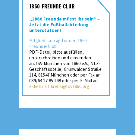
1860-FREUNDE-CLUB
„1860 Freunde müsst ihr sein“ –
Jetzt die Fußballabteilung
unterstützen!
Mitgliedsantrag für den 1860-
Freunde-Club
PDF-Datei, bitte ausfüllen,
unterschreiben und einsenden
an:TSV München von 1860 e.V., NLZ-
Geschäftsstelle, Grünwalder Straße
114, 81547 München oder per Fax an:
089/64 27 85 148 oder per E-Mail an
ekkehardt.krebs@tsv1860.org