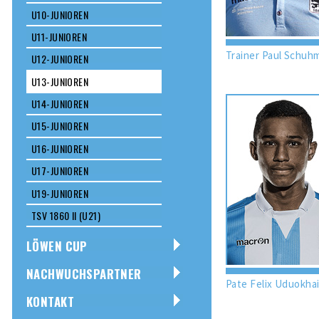
U10-JUNIOREN
U11-JUNIOREN
Trainer Paul Schuh
U12-JUNIOREN
U13-JUNIOREN
U14-JUNIOREN
U15-JUNIOREN
U16-JUNIOREN
U17-JUNIOREN
U19-JUNIOREN
TSV 1860 II (U21)
LÖWEN CUP
NACHWUCHSPARTNER
Pate Felix Uduokha
KONTAKT