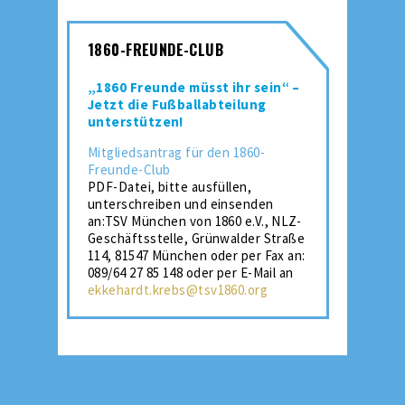
1860-FREUNDE-CLUB
„1860 Freunde müsst ihr sein“ –
Jetzt die Fußballabteilung
unterstützen!
Mitgliedsantrag für den 1860-
Freunde-Club
PDF-Datei, bitte ausfüllen,
unterschreiben und einsenden
an:TSV München von 1860 e.V., NLZ-
Geschäftsstelle, Grünwalder Straße
114, 81547 München oder per Fax an:
089/64 27 85 148 oder per E-Mail an
ekkehardt.krebs@tsv1860.org