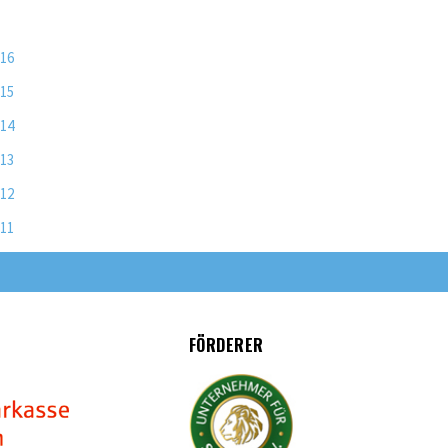
016
015
014
013
012
011
FÖRDERER