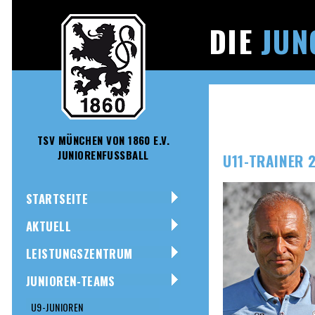
DIE
JUN
TSV MÜNCHEN VON 1860 E.V.
JUNIORENFUSSBALL
U11-TRAINER 
STARTSEITE
AKTUELL
LEISTUNGSZENTRUM
JUNIOREN-TEAMS
U9-JUNIOREN