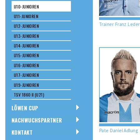
U10-JUNIOREN
U11-JUNIOREN
Trainer Franz Leder
U12-JUNIOREN
U13-JUNIOREN
U14-JUNIOREN
U15-JUNIOREN
U16-JUNIOREN
U17-JUNIOREN
U19-JUNIOREN
TSV 1860 II (U21)
LÖWEN CUP
NACHWUCHSPARTNER
Pate Daniel Adlung
KONTAKT