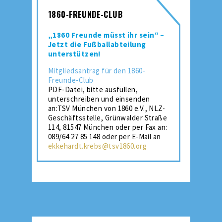
1860-FREUNDE-CLUB
„1860 Freunde müsst ihr sein“ –
Jetzt die Fußballabteilung
unterstützen!
Mitgliedsantrag für den 1860-
Freunde-Club
PDF-Datei, bitte ausfüllen,
unterschreiben und einsenden
an:TSV München von 1860 e.V., NLZ-
Geschäftsstelle, Grünwalder Straße
114, 81547 München oder per Fax an:
089/64 27 85 148 oder per E-Mail an
ekkehardt.krebs@tsv1860.org