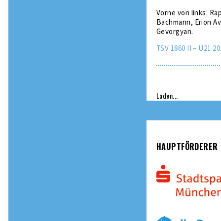
Vorne von links: Ra
Bachmann, Erion Avd
Gevorgyan.
TSV 1860 II – U21 2
Laden...
HAUPTFÖRDERER