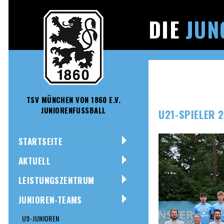
DIE
JUN
TSV MÜNCHEN VON 1860 E.V.
JUNIORENFUSSBALL
U21-SPIELER 
STARTSEITE
AKTUELL
LEISTUNGSZENTRUM
JUNIOREN-TEAMS
U9-JUNIOREN