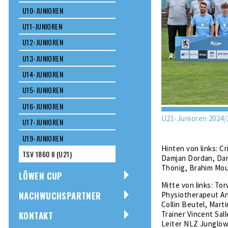
U10-JUNIOREN
U11-JUNIOREN
U12-JUNIOREN
U13-JUNIOREN
U14-JUNIOREN
U15-JUNIOREN
U16-JUNIOREN
U21-Junioren 2024/
U17-JUNIOREN
U19-JUNIOREN
Hinten von links: C
TSV 1860 II (U21)
Damjan Dordan, Dan
Thönig, Brahim Mo
LÖWEN CUP
Mitte von links: To
NACHWUCHSPARTNER
Physiotherapeut And
Collin Beutel, Mart
KONTAKT
Trainer Vincent Sal
Leiter NLZ Junglöw