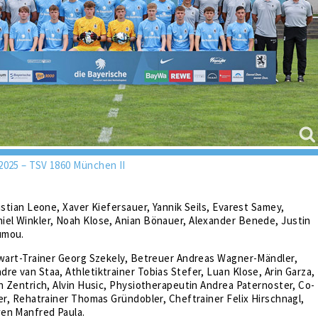
2025 – TSV 1860 München II
ristian Leone, Xaver Kiefersauer, Yannik Seils, Evarest Samey,
iel Winkler, Noah Klose, Anian Bönauer, Alexander Benede, Justin
umou.
rwart-Trainer Georg Szekely, Betreuer Andreas Wagner-Mändler,
re van Staa, Athletiktrainer Tobias Stefer, Luan Klose, Arin Garza,
in Zentrich, Alvin Husic, Physiotherapeutin Andrea Paternoster, Co-
ler, Rehatrainer Thomas Gründobler, Cheftrainer Felix Hirschnagl,
en Manfred Paula.