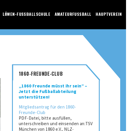
LÖWEN-FUSSBALLSCHULE
AMATEURFUSSBALL
HAUPTVEREIN
1860-FREUNDE-CLUB
„1860 Freunde müsst ihr sein“ –
Jetzt die Fußballabteilung
unterstützen!
Mitgliedsantrag für den 1860-
Freunde-Club
PDF-Datei, bitte ausfüllen,
unterschreiben und einsenden an:TSV
München von 1860 e.V., NLZ-