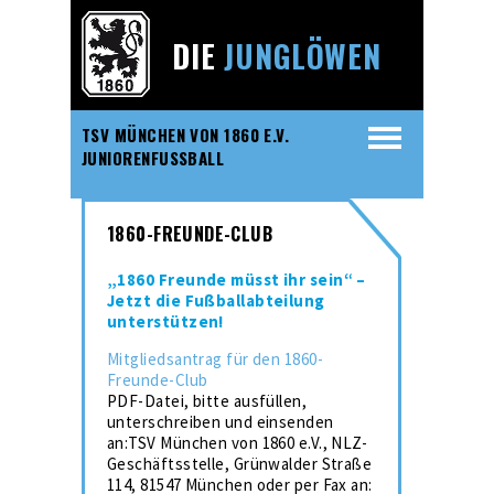
DIE
JUNGLÖWEN
TSV MÜNCHEN VON 1860 E.V.
JUNIORENFUSSBALL
1860-FREUNDE-CLUB
„1860 Freunde müsst ihr sein“ –
Jetzt die Fußballabteilung
unterstützen!
Mitgliedsantrag für den 1860-
Freunde-Club
PDF-Datei, bitte ausfüllen,
unterschreiben und einsenden
an:TSV München von 1860 e.V., NLZ-
Geschäftsstelle, Grünwalder Straße
114, 81547 München oder per Fax an: