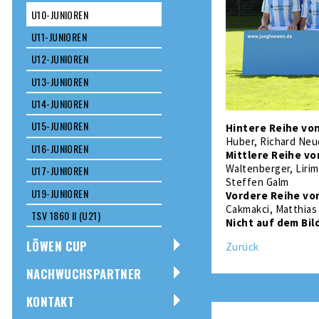
U10-JUNIOREN
U11-JUNIOREN
U12-JUNIOREN
U13-JUNIOREN
U14-JUNIOREN
U15-JUNIOREN
Hintere Reihe von
Huber, Richard Neu
U16-JUNIOREN
Mittlere Reihe vo
Waltenberger, Lirim
U17-JUNIOREN
Steffen Galm
U19-JUNIOREN
Vordere Reihe von
Cakmakci, Matthias
TSV 1860 II (U21)
Nicht auf dem Bil
LÖWEN CUP
Zurück
NACHWUCHSPARTNER
KONTAKT