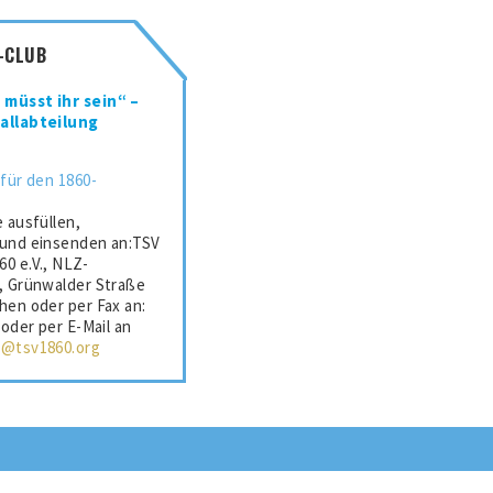
-CLUB
müsst ihr sein“ –
allabteilung
 für den 1860-
 ausfüllen,
 und einsenden an:TSV
0 e.V., NLZ-
, Grünwalder Straße
hen oder per Fax an:
 oder per E-Mail an
s@tsv1860.org