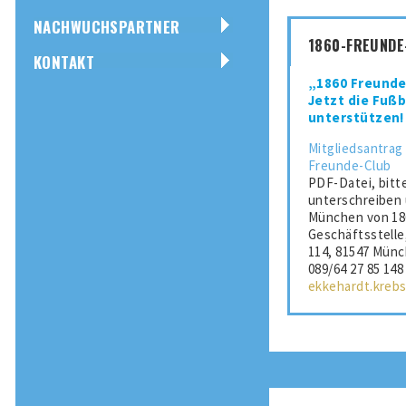
NACHWUCHSPARTNER
1860-FREUNDE
KONTAKT
„1860 Freunde 
Jetzt die Fußb
unterstützen!
Mitgliedsantrag
Freunde-Club
PDF-Datei, bitte
unterschreiben
München von 186
Geschäftsstelle
114, 81547 Münc
089/64 27 85 148
ekkehardt.kreb