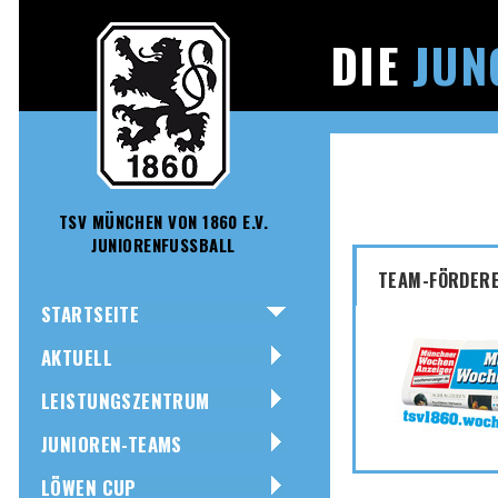
DIE
JUN
TSV MÜNCHEN VON 1860 E.V.
JUNIORENFUSSBALL
TEAM-FÖRDERE
STARTSEITE
AKTUELL
LEISTUNGSZENTRUM
JUNIOREN-TEAMS
LÖWEN CUP